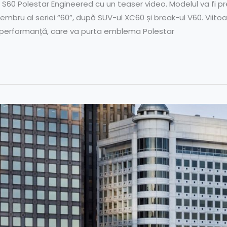
o S60 Polestar Engineered cu un teaser video. Modelul va fi pr
 membru al seriei “60”, după SUV-ul XC60 și break-ul V60. Viito
e performanță, care va purta emblema Polestar