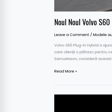
Noul Noul Volvo S60 
Leave a Comment
/
Modele au
Volvo S60 Plug-in Hybrid a aju
care clienții o plătesc pentru 
Samuelsson, consideră această 
Read More »
Volvo
S60
Polestar