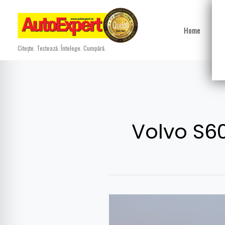
Skip
to
Home
Ști
content
Citește. Testează. Întelege. Cumpără.
Volvo S6
Test
drive