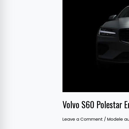
Engineered
va
fi
prezentat
luna
aceasta
Volvo S60 Polestar E
Leave a Comment
/
Modele au