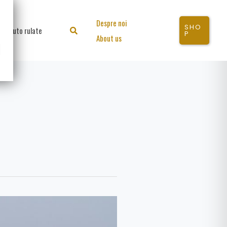
Despre noi
SHO
Auto rulate
Search
P
About us