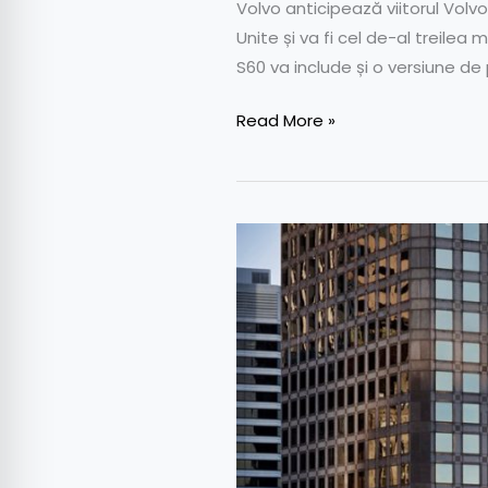
Volvo anticipează viitorul Volv
Unite și va fi cel de-al treilea
S60 va include și o versiune d
Read More »
Volvo
S60
renunță
la
motorul
diesel