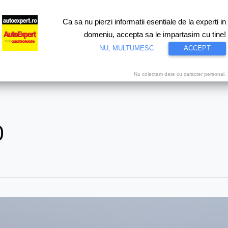
Ca sa nu pierzi informatii esentiale de la experti in
ri
Test drive
Eco
Motorsport
Proiecte speciale
Video
domeniu, accepta sa le impartasim cu tine!
NU, MULTUMESC
ACCEPT
Nu colectam date cu caracter personal.
0