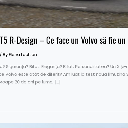
 T5 R-Design – Ce face un Volvo să fie un
/ By
Elena Luchian
? Siguranța? Bifat. Eleganța? Bifat. Personalitatea? Un X și-n
de ce Volvo este atât de diferit? Am luat la test noua limuzina 
roape 20 de ani pe lume, […]