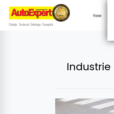
Skip
to
Home
Ști
content
Citește. Testează. Întelege. Cumpără.
Industrie
Porsche
se