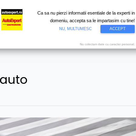
Ca sa nu pierzi informatii esentiale de la experti in
ri
Test drive
Eco
Motorsport
Proiecte speciale
Video
domeniu, accepta sa le impartasim cu tine!
NU, MULTUMESC
ACCEPT
Nu colectam date cu caracter personal.
 auto