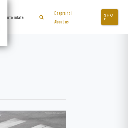
Despre noi
SHO
Auto rulate
Search
P
About us