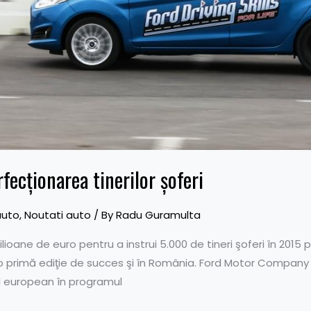
fecţionarea tinerilor şoferi
auto
,
Noutati auto
/ By
Radu Guramulta
ioane de euro pentru a instrui 5.000 de tineri şoferi în 2015 pr
 o primă ediţie de succes şi în România. Ford Motor Company 
el european în programul