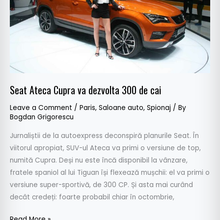
300
de
cai
Seat Ateca Cupra va dezvolta 300 de cai
Leave a Comment
/
Paris
,
Saloane auto
,
Spionaj
/ By
Bogdan Grigorescu
Jurnaliștii de la autoexpress deconspiră planurile Seat. În
viitorul apropiat, SUV-ul Ateca va primi o versiune de top,
numită Cupra. Deși nu este încă disponibil la vânzare,
fratele spaniol al lui Tiguan își flexează mușchii: el va primi o
versiune super-sportivă, de 300 CP. Și asta mai curând
decât credeți: foarte probabil chiar în octombrie,
Read More »