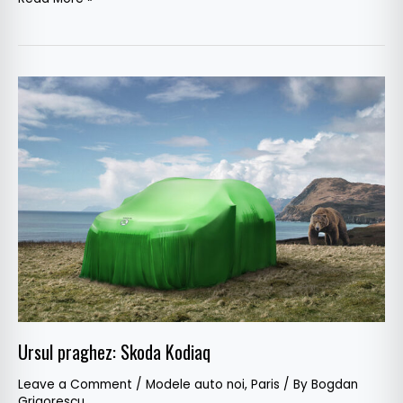
Ursul
praghez:
Skoda
Kodiaq
Ursul praghez: Skoda Kodiaq
Leave a Comment
/
Modele auto noi
,
Paris
/ By
Bogdan
Grigorescu