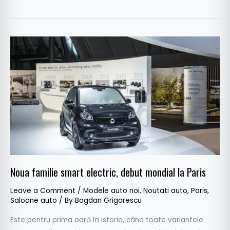
Noua
familie
smart
electric,
debut
mondial
la
Paris
Noua familie smart electric, debut mondial la Paris
Leave a Comment
/
Modele auto noi
,
Noutati auto
,
Paris
,
Saloane auto
/ By
Bogdan Grigorescu
Este pentru prima oară în istorie, când toate variantele