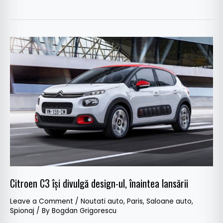
Citroen
C3
își
divulgă
design-
ul,
înaintea
lansării
Citroen C3 își divulgă design-ul, înaintea lansării
Leave a Comment
/
Noutati auto
,
Paris
,
Saloane auto
,
Spionaj
/ By
Bogdan Grigorescu