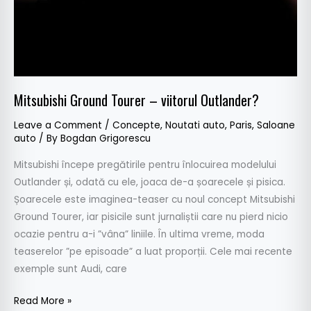
Mitsubishi Ground Tourer – viitorul Outlander?
Leave a Comment
/
Concepte
,
Noutati auto
,
Paris
,
Saloane
auto
/ By
Bogdan Grigorescu
Mitsubishi începe pregătirile pentru înlocuirea modelului
Outlander și, odată cu ele, joaca de-a șoarecele și pisica.
Șoarecele este imaginea-teaser cu noul concept Mitsubishi
Ground Tourer, iar pisicile sunt jurnaliștii care nu pierd nicio
ocazie pentru a-i ”vâna” liniile. În ultima vreme, moda
teaserelor ”pe episoade” a luat proporții. Cele mai recente
exemple sunt Audi, care
Read More »