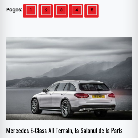
Pages:
1
2
3
4
5
Mercedes
E-
Class
All
Terrain,
la
Salonul
de
la
Paris
Mercedes E-Class All Terrain, la Salonul de la Paris