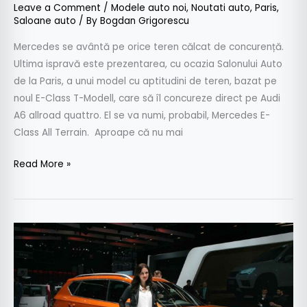
Leave a Comment
/
Modele auto noi
,
Noutati auto
,
Paris
,
Saloane auto
/ By
Bogdan Grigorescu
Mercedes se avântă pe orice teren călcat de concurență.
Ultima ispravă este prezentarea, cu ocazia Salonului Auto
de la Paris, a unui model cu aptitudini de teren, bazat pe
noul E-Class T-Modell, care să îl concureze direct pe Audi
A6 allroad quattro. El se va numi, probabil, Mercedes E-
Class All Terrain. Aproape că nu mai
Read More »
Seat
Ateca
Cupra
va
dezvolta