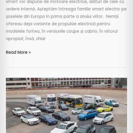
smart vor dispune de motoare electrice, alături de cele cu
ardere internă. Așteptăm întreaga familie smart electric pe
șoselele din Europa în prima parte a anului viitor. Nemții
ofereau deja variante de propulsie electrică pentru
modelele fortwo, în versiunile coupe și cabrio. În viitorul
apropiat, însă, chiar
Read More »
Mercedes
pregătește
o
electrificare
de
proporții!