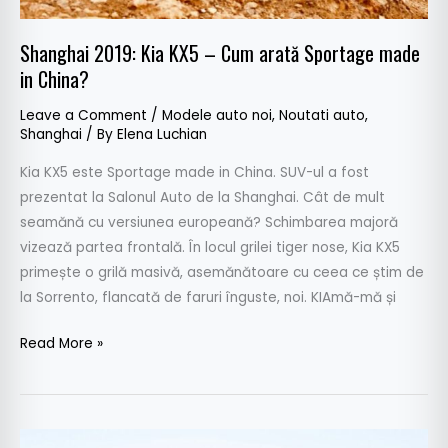
Shanghai 2019: Kia KX5 – Cum arată Sportage made
in China?
Leave a Comment
/
Modele auto noi
,
Noutati auto
,
Shanghai
/ By
Elena Luchian
Kia KX5 este Sportage made in China. SUV-ul a fost
prezentat la Salonul Auto de la Shanghai. Cât de mult
seamănă cu versiunea europeană? Schimbarea majoră
vizează partea frontală. În locul grilei tiger nose, Kia KX5
primește o grilă masivă, asemănătoare cu ceea ce știm de
la Sorrento, flancată de faruri înguste, noi. KIAmă-mă și
Read More »
Așa