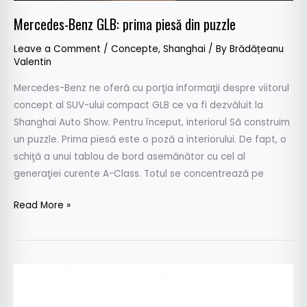
Mercedes-Benz GLB: prima piesă din puzzle
Leave a Comment
/
Concepte
,
Shanghai
/ By
Brădățeanu
Valentin
Mercedes-Benz ne oferă cu porţia informaţii despre viitorul
concept al SUV-ului compact GLB ce va fi dezvăluit la
Shanghai Auto Show. Pentru început, interiorul Să construim
un puzzle. Prima piesă este o poză a interiorului. De fapt, o
schiţă a unui tablou de bord asemănător cu cel al
generaţiei curente A-Class. Totul se concentrează pe
Read More »
Audi
AI:ME
–