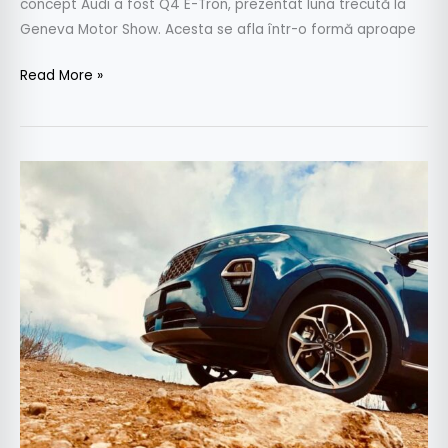
concept Audi a fost Q4 E-Tron, prezentat luna trecută la
Geneva Motor Show. Acesta se afla într-o formă aproape
Read More »
Shanghai
2019:
Kia
KX5
–
Cum
arată
Sportage
made
in
China?