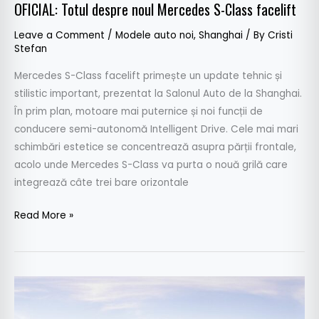
OFICIAL: Totul despre noul Mercedes S-Class facelift
Leave a Comment
/
Modele auto noi
,
Shanghai
/ By
Cristi
Stefan
Mercedes S-Class facelift primește un update tehnic și
stilistic important, prezentat la Salonul Auto de la Shanghai.
În prim plan, motoare mai puternice și noi funcții de
conducere semi-autonomă Intelligent Drive. Cele mai mari
schimbări estetice se concentrează asupra părții frontale,
acolo unde Mercedes S-Class va purta o nouă grilă care
integrează câte trei bare orizontale
Read More »
Audi
e-