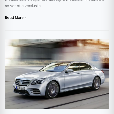
se vor afla versiunile
Read More »
OFICIAL:
Totul
despre
noul
Mercedes
S-
Class
facelift