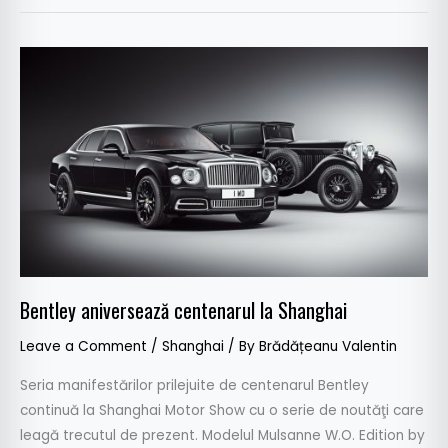
Bentley
aniversează
centenarul
la
Shanghai
Bentley aniversează centenarul la Shanghai
Leave a Comment
/
Shanghai
/ By
Brădățeanu Valentin
Seria manifestărilor prilejuite de centenarul Bentley
continuă la Shanghai Motor Show cu o serie de noutăţi care
leagă trecutul de prezent. Modelul Mulsanne W.O. Edition by