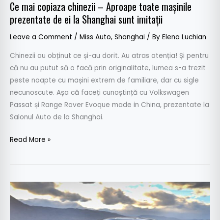
de
Ce mai copiaza chinezii – Aproape toate mașinile
ei
prezentate de ei la Shanghai sunt imitații
la
Leave a Comment
/
Miss Auto
,
Shanghai
/ By
Elena Luchian
Shanghai
sunt
Chinezii au obținut ce și-au dorit. Au atras atenția! Și pentru
imitații
că nu au putut să o facă prin originalitate, lumea s-a trezit
peste noapte cu mașini extrem de familiare, dar cu sigle
necunoscute. Așa că faceți cunoștință cu Volkswagen
Passat și Range Rover Evoque made in China, prezentate la
Salonul Auto de la Shanghai.
Read More »
Oficial:
BMW
M4