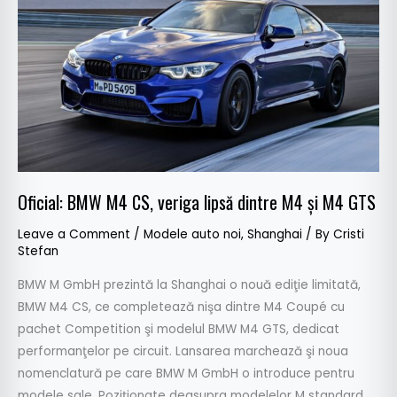
CS,
veriga
lipsă
dintre
M4
și
M4
GTS
Oficial: BMW M4 CS, veriga lipsă dintre M4 și M4 GTS
Leave a Comment
/
Modele auto noi
,
Shanghai
/ By
Cristi
Stefan
BMW M GmbH prezintă la Shanghai o nouă ediţie limitată,
BMW M4 CS, ce completează nişa dintre M4 Coupé cu
pachet Competition şi modelul BMW M4 GTS, dedicat
performanţelor pe circuit. Lansarea marchează şi noua
nomenclatură pe care BMW M GmbH o introduce pentru
modele sale. Poziţionate deasupra modelelor M standard