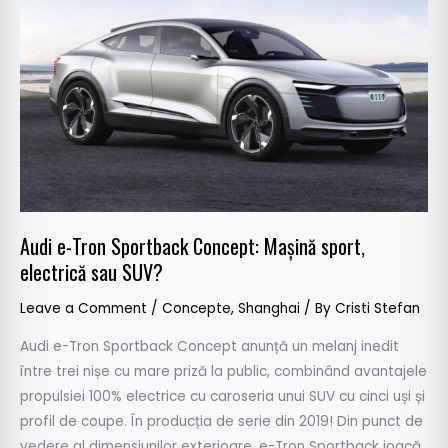
Tron
Sportback
Concept:
Mașină
sport,
electrică
sau
SUV?
Audi e-Tron Sportback Concept: Mașină sport,
electrică sau SUV?
Leave a Comment
/
Concepte
,
Shanghai
/ By
Cristi Stefan
Audi e-Tron Sportback Concept anunță un melanj inedit
între trei nișe cu mare priză la public, combinând avantajele
propulsiei 100% electrice cu caroseria unui SUV cu cinci uși și
profil de coupe. În producția de serie din 2019! Din punct de
vedere al dimensiunilor exterioare, e-Tron Sportback joacă