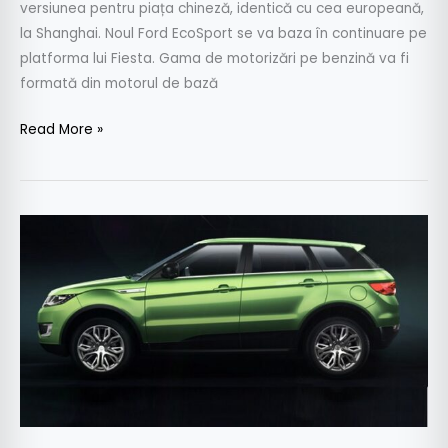
versiunea pentru piața chineză, identică cu cea europeană,
la Shanghai. Noul Ford EcoSport se va baza în continuare pe
platforma lui Fiesta. Gama de motorizări pe benzină va fi
formată din motorul de bază
Read More »
Ce
mai
copiaza
chinezii
–
Aproape
toate
mașinile
prezentate