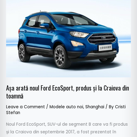
arată
noul
Ford
EcoSport,
produs
și
la
Craiova
din
toamnă
Așa arată noul Ford EcoSport, produs și la Craiova din
toamnă
Leave a Comment
/
Modele auto noi
,
Shanghai
/ By
Cristi
Stefan
Noul Ford EcoSport, SUV-ul de segment B care va fi produs
și la Craiova din septembrie 2017, a fost prezentat în