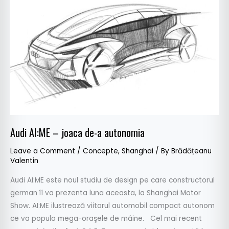
joaca
de-
a
autonomia
Audi AI:ME – joaca de-a autonomia
Leave a Comment
/
Concepte
,
Shanghai
/ By
Brădățeanu
Valentin
Audi AI:ME este noul studiu de design pe care constructorul
german îl va prezenta luna aceasta, la Shanghai Motor
Show. AI:ME ilustrează viitorul automobil compact autonom
ce va popula mega-oraşele de mâine. Cel mai recent