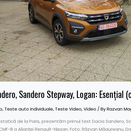
dero, Sandero Stepway, Logan: Esențial (c
o
,
Teste auto individuale
,
Teste Video
,
Video
/ By
Razvan Ma
 statică de la Paris, prezentăm primul test Dacia Sandero, 
MF-B a Alianței Renault-Nissan. Foto: Răzvan Măgureanu, Da