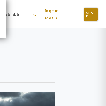
Despre noi
SHO
Auto rulate
Search
P
About us