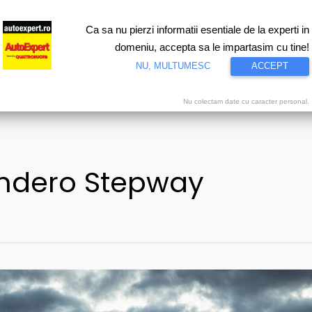
Ca sa nu pierzi informatii esentiale de la experti in
ri
Test drive
Eco
Motorsport
Proiecte speciale
Video
domeniu, accepta sa le impartasim cu tine!
NU, MULTUMESC
ACCEPT
Nu colectam date cu caracter personal.
ndero Stepway