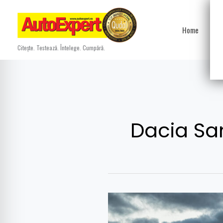
Skip
to
Home
Ști
content
Citește. Testează. Întelege. Cumpără.
Dacia Sa
Am
condus