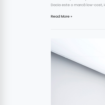
Dacia este o marcă low-cost, ia
Read More »
Noile
Dacia
Logan
și
Sandero
2021