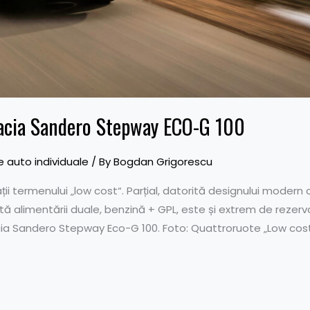
Dacia Sandero Stepway ECO-G 100
 auto individuale
/ By
Bogdan Grigorescu
i termenului „low cost“. Parțial, datorită designului modern chi
ă alimentării duale, benzină + GPL, este și extrem de rezervat
cia Sandero Stepway Eco-G 100. Foto: Quattroruote „Low cost“