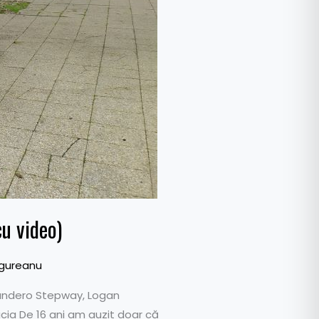
u video)
gureanu
Sandero Stepway, Logan
cia De 16 ani am auzit doar că