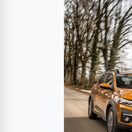
cu
măsurători
Dacia
Sandero
Stepway
ECO-
G
100