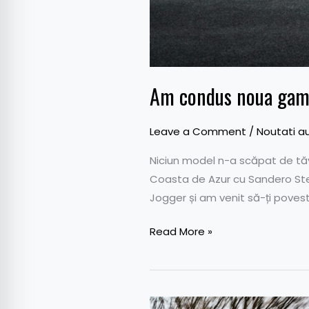
Am condus noua gam
Leave a Comment
/
Noutati a
Niciun model n-a scăpat de tăv
Coasta de Azur cu Sandero Step
Jogger și am venit să-ți pove
Read More »
Test