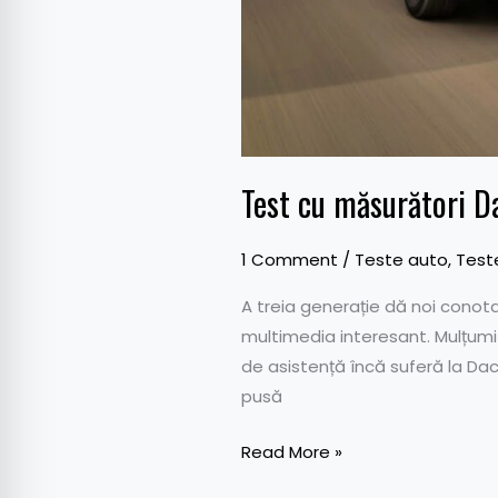
Test cu măsurători 
1 Comment
/
Teste auto
,
Teste
A treia generație dă noi conotați
multimedia interesant. Mulțumit
de asistență încă suferă la Da
pusă
Read More »