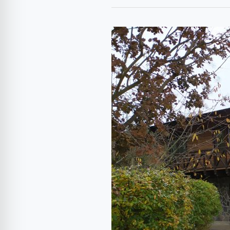
Primul
test
Dacia
Sandero,
Sandero
Stepway,
Logan:
Esențial
(cu
video)