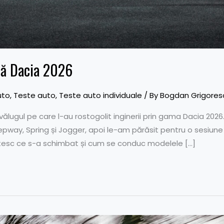
ă Dacia 2026
uto
,
Teste auto
,
Teste auto individuale
/ By
Bogdan Grigores
ălugul pe care l-au rostogolit inginerii prin gama Dacia 202
way, Spring și Jogger, apoi le-am părăsit pentru o sesiune 
stesc ce s-a schimbat și cum se conduc modelele […]