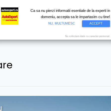
Ca sa nu pierzi informatii esentiale de la experti in
ri
Test drive
Eco
Motorsport
Proiecte speciale
Video
domeniu, accepta sa le impartasim cu tine!
NU, MULTUMESC
ACCEPT
Nu colectam date cu caracter personal.
are