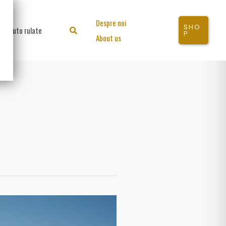
Despre noi
SHO
Auto rulate
Search
P
About us