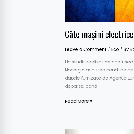
Câte mașini electric
Leave a Comment
/
Eco
/ By
B
Un studiu realizat de confused.
Norvegia ar putea conduce deta
datele furnizate de Agenția Eu
departe, până
Read More »
Șeful