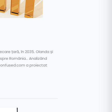
care țară, în 2035. Olanda și
despre România… Analizând
i confused.com a proiectat