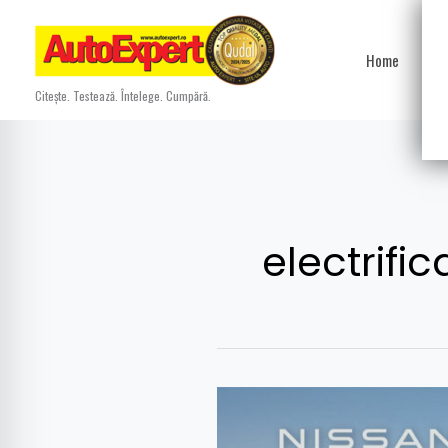
Skip
to
Home
Ști
content
Citește. Testează. Întelege. Cumpără.
electrific
Nissan
Electrified