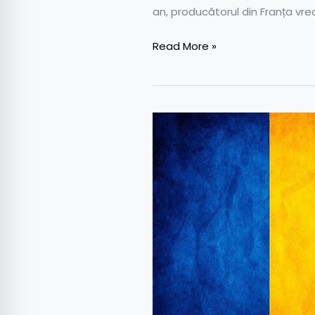
an, producătorul din Franța vre
Read More »
Câte
mașini
electrice
va
avea
România
în
2035