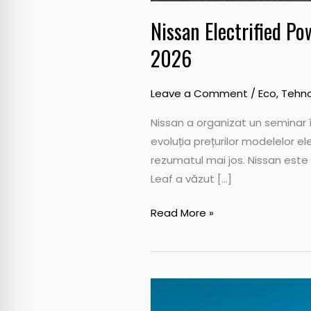
Nissan Electrified P
2026
Leave a Comment
/
Eco
,
Tehno
Nissan a organizat un seminar î
evoluția prețurilor modelelor ele
rezumatul mai jos. Nissan este
Leaf a văzut […]
Read More »
Din
2023,