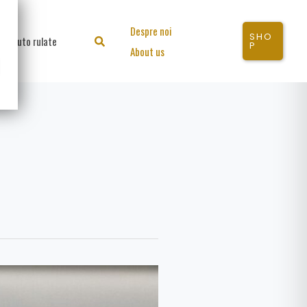
Despre noi
SHO
Auto rulate
Search
P
About us