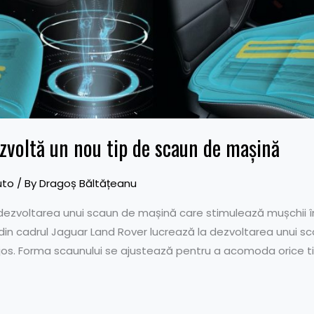
zvoltă un nou tip de scaun de mașină
uto
/ By
Dragoș Băltățeanu
dezvoltarea unui scaun de mașină care stimulează mușchii î
 din cadrul Jaguar Land Rover lucrează la dezvoltarea unui s
 jos. Forma scaunului se ajustează pentru a acomoda orice t