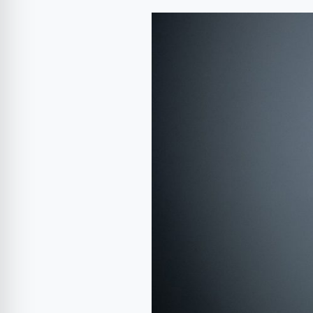
Thierry
Bollore
este
noul
CEO
Jaguar
Land
Rover