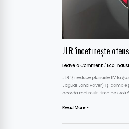
JLR încetinește ofens
Leave a Comment
/
Eco
,
Indus
JLR își reduce planurile EV la șa
Jaguar Land Rover) își domoleșt
acorda mai mult timp dezvoltări
Read More »