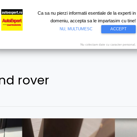
Ca sa nu pierzi informatii esentiale de la experti in
ri
Test drive
Eco
Motorsport
Proiecte speciale
Video
domeniu, accepta sa le impartasim cu tine!
NU, MULTUMESC
ACCEPT
Nu colectam date cu caracter personal.
nd rover