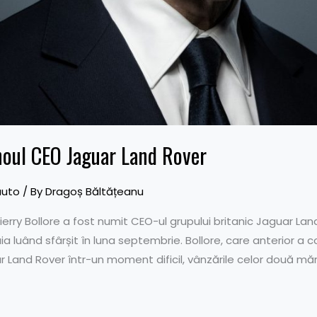
 noul CEO Jaguar Land Rover
auto
/ By
Dragoș Băltățeanu
ierry Bollore a fost numit CEO-ul grupului britanic Jaguar Lan
ia luând sfârșit în luna septembrie. Bollore, care anterior a 
r Land Rover într-un moment dificil, vânzările celor două mărc