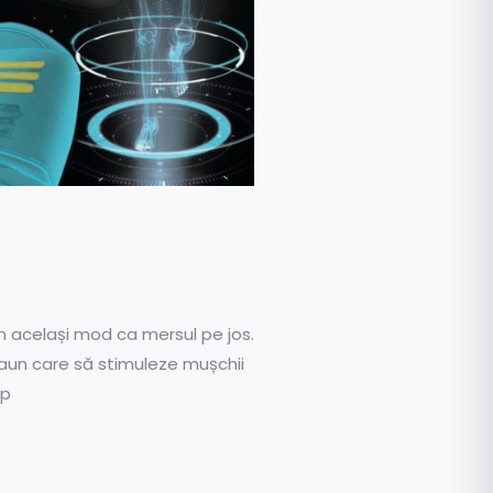
n același mod ca mersul pe jos.
caun care să stimuleze mușchii
ip