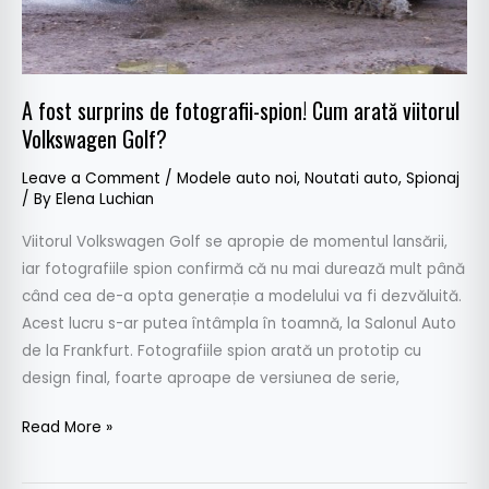
viitorul
Volkswagen
Golf?
A fost surprins de fotografii-spion! Cum arată viitorul
Volkswagen Golf?
Leave a Comment
/
Modele auto noi
,
Noutati auto
,
Spionaj
/ By
Elena Luchian
Viitorul Volkswagen Golf se apropie de momentul lansării,
iar fotografiile spion confirmă că nu mai durează mult până
când cea de-a opta generație a modelului va fi dezvăluită.
Acest lucru s-ar putea întâmpla în toamnă, la Salonul Auto
de la Frankfurt. Fotografiile spion arată un prototip cu
design final, foarte aproape de versiunea de serie,
Read More »