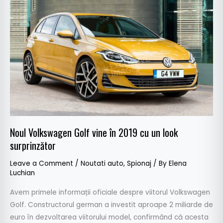
Golf
vine
în
2019
cu
un
look
surprinzător
Noul Volkswagen Golf vine în 2019 cu un look
surprinzător
Leave a Comment
/
Noutati auto
,
Spionaj
/ By
Elena
Luchian
Avem primele informații oficiale despre viitorul Volkswagen
Golf. Constructorul german a investit aproape 2 miliarde de
euro în dezvoltarea viitorului model, confirmând că acesta