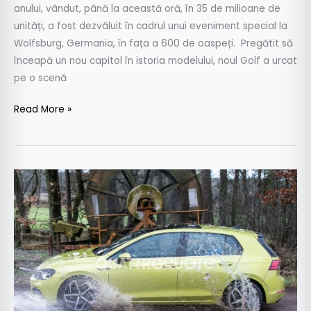
anului, vândut, până la această oră, în 35 de milioane de
unități, a fost dezvăluit în cadrul unui eveniment special la
Wolfsburg, Germania, în fața a 600 de oaspeți. Pregătit să
înceapă un nou capitol în istoria modelului, noul Golf a urcat
pe o scenă
Read More »
A
fost
surprins
de
fotografii-
spion!
Cum
arată