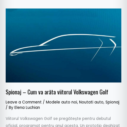
Spionaj
–
Cum
va
arăta
viitorul
Volkswagen
Golf
Spionaj – Cum va arăta viitorul Volkswagen Golf
Leave a Comment
/
Modele auto noi
,
Noutati auto
,
Spionaj
/ By
Elena Luchian
Viitorul Volkswagen Golf se pregătește pentru debutul
oficial, programat pentru anul acesta. Un prototip deghizat