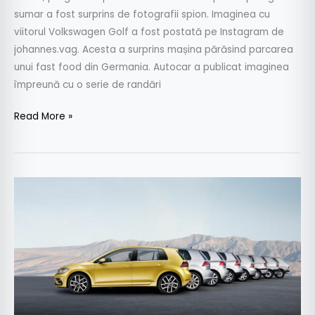
sumar a fost surprins de fotografii spion. Imaginea cu
viitorul Volkswagen Golf a fost postată pe Instagram de
johannes.vag. Acesta a surprins mașina părăsind parcarea
unui fast food din Germania. Autocar a publicat imaginea
împreună cu o serie de randări
Read More »
Noul
Volkswagen
Golf
va
fi
o
mașină
premium?