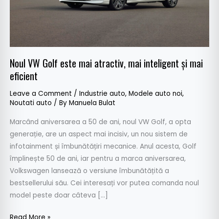
inteligent
și
mai
eficient
Noul VW Golf este mai atractiv, mai inteligent și mai
eficient
Leave a Comment
/
Industrie auto
,
Modele auto noi
,
Noutati auto
/ By
Manuela Bulat
Marcând aniversarea a 50 de ani, noul VW Golf, a opta
generație, are un aspect mai incisiv, un nou sistem de
infotainment și îmbunătățiri mecanice. Anul acesta, Golf
împlinește 50 de ani, iar pentru a marca aniversarea,
Volkswagen lansează o versiune îmbunătățită a
bestsellerului său. Cei interesați vor putea comanda noul
model peste doar câteva […]
Read More »