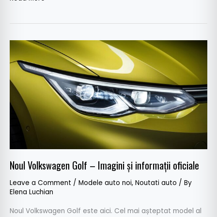
Noul
Volkswagen
Golf
–
Imagini
și
informații
oficiale
Noul Volkswagen Golf – Imagini și informații oficiale
Leave a Comment
/
Modele auto noi
,
Noutati auto
/ By
Elena Luchian
Noul Volkswagen Golf este aici. Cel mai așteptat model al