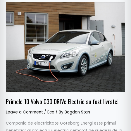
Primele
10
Volvo
C30
DRIVe
Electric
au
fost
livrate!
Primele 10 Volvo C30 DRIVe Electric au fost livrate!
Leave a Comment
/
Eco
/ By
Bogdan Stan
Compania de electricitate Goteborg Energi este primul
beneficiar al proiectului electric demarat de suedezii de la