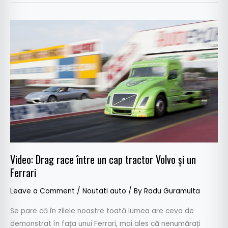
Video:
Drag
race
între
un
cap
tractor
Volvo
și
un
Ferrari
Video: Drag race între un cap tractor Volvo și un
Ferrari
Leave a Comment
/
Noutati auto
/ By
Radu Guramulta
Se pare că în zilele noastre toată lumea are ceva de
demonstrat în fața unui Ferrari, mai ales că nenumărați