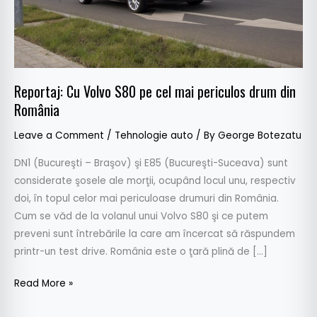
periculos
drum
din
România
Reportaj: Cu Volvo S80 pe cel mai periculos drum din
România
Leave a Comment
/
Tehnologie auto
/ By
George Botezatu
DN1 (Bucureşti – Braşov) şi E85 (Bucureşti-Suceava) sunt
considerate şosele ale morţii, ocupând locul unu, respectiv
doi, în topul celor mai periculoase drumuri din România.
Cum se văd de la volanul unui Volvo S80 şi ce putem
preveni sunt întrebările la care am încercat să răspundem
printr-un test drive. România este o ţară plină de […]
Read More »