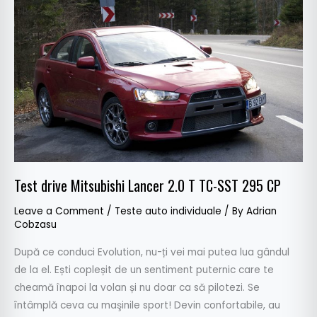
Mitsubishi
Lancer
2.0
T
TC-
SST
295
CP
Test drive Mitsubishi Lancer 2.0 T TC-SST 295 CP
Leave a Comment
/
Teste auto individuale
/ By
Adrian
Cobzasu
După ce conduci Evolution, nu-ți vei mai putea lua gândul
de la el. Ești copleșit de un sentiment puternic care te
cheamă înapoi la volan și nu doar ca să pilotezi. Se
întâmplă ceva cu maşinile sport! Devin confortabile, au