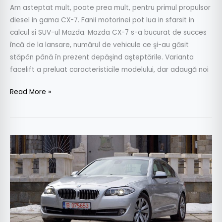
Am asteptat mult, poate prea mult, pentru primul propulsor
diesel in gama CX-7. Fanii motorinei pot lua in sfarsit in
calcul si SUV-ul Mazda. Mazda CX-7 s-a bucurat de succes
încă de la lansare, numărul de vehicule ce şi-au găsit
stăpân până în prezent depăşind aşteptările. Varianta
facelift a preluat caracteristicile modelului, dar adaugă noi
Read More »
Test
drive
BMW
530d
245
CP
–