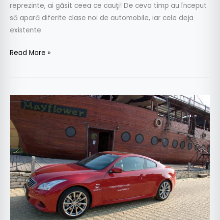
reprezinte, ai găsit ceea ce cauţi! De ceva timp au început
să apară diferite clase noi de automobile, iar cele deja
existente
Read More »
Test
drive
Infiniti
G
37S
Coupe
3.7
V6
320
CP