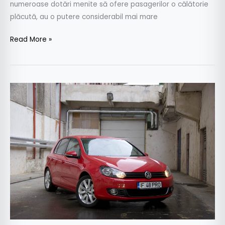
numeroase dotări menite să ofere pasagerilor o călătorie
plăcută, au o putere considerabil mai mare
Read More »
Test
drive
Volkswagen
Golf
VI
2.0
TDI
140
CP
DSG