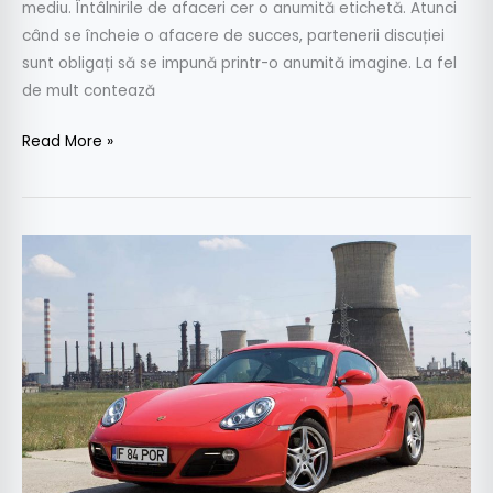
mediu. Întâlnirile de afaceri cer o anumită etichetă. Atunci
când se încheie o afacere de succes, partenerii discuției
sunt obligați să se impună printr-o anumită imagine. La fel
de mult contează
Read More »
Test
drive
Porsche
Cayman
S
3.4
l
320
CP