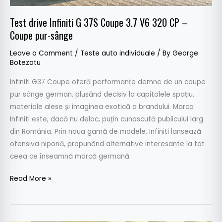
–
Coupe
Test drive Infiniti G 37S Coupe 3.7 V6 320 CP –
pur-
Coupe pur-sânge
sânge
Leave a Comment
/
Teste auto individuale
/ By
George
Botezatu
Infiniti G37 Coupe oferă performanțe demne de un coupe
pur sânge german, plusând decisiv la capitolele spațiu,
materiale alese și imaginea exotică a brandului. Marca
Infiniti este, dacă nu deloc, puțin cunoscută publicului larg
din România. Prin noua gamă de modele, Infiniti lansează
ofensiva niponă, propunând alternative interesante la tot
ceea ce înseamnă marcă germană
Read More »