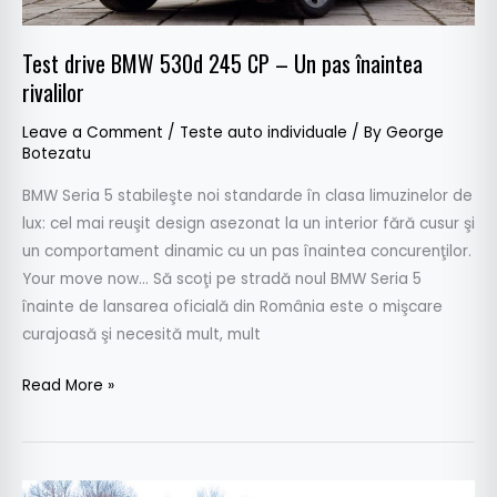
Un
pas
Test drive BMW 530d 245 CP – Un pas înaintea
înaintea
rivalilor
rivalilor
Leave a Comment
/
Teste auto individuale
/ By
George
Botezatu
BMW Seria 5 stabileşte noi standarde în clasa limuzinelor de
lux: cel mai reuşit design asezonat la un interior fără cusur şi
un comportament dinamic cu un pas înaintea concurenţilor.
Your move now… Să scoţi pe stradă noul BMW Seria 5
înainte de lansarea oficială din România este o mişcare
curajoasă şi necesită mult, mult
Read More »
Test