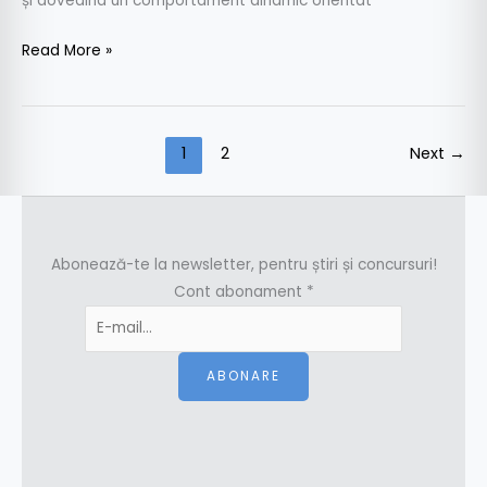
și dovedind un comportament dinamic orientat
Read More »
1
2
Next
→
Abonează-te la newsletter, pentru știri și concursuri!
Cont abonament
*
ABONARE