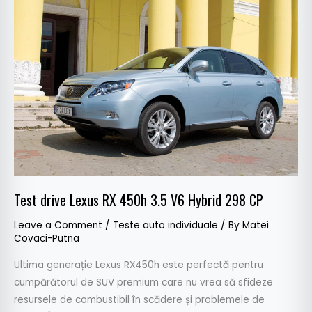
Test
drive
Lexus
RX
450h
3.5
V6
Hybrid
298
CP
Test drive Lexus RX 450h 3.5 V6 Hybrid 298 CP
Leave a Comment
/
Teste auto individuale
/ By
Matei
Covaci-Putna
Ultima generație Lexus RX450h este perfectă pentru
cumpărătorul de SUV premium care nu vrea să sfideze
resursele de combustibil în scădere și problemele de