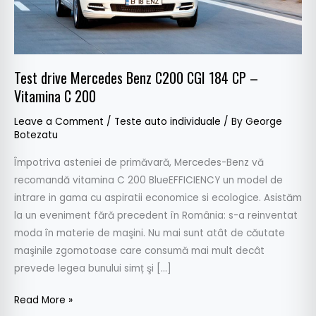
CP
–
Vitamina
C
Test drive Mercedes Benz C200 CGI 184 CP –
200
Vitamina C 200
Leave a Comment
/
Teste auto individuale
/ By
George
Botezatu
Împotriva asteniei de primăvară, Mercedes-Benz vă
recomandă vitamina C 200 BlueEFFICIENCY un model de
intrare in gama cu aspiratii economice si ecologice. Asistăm
la un eveniment fără precedent în România: s-a reinventat
moda în materie de maşini. Nu mai sunt atât de căutate
maşinile zgomotoase care consumă mai mult decât
prevede legea bunului simț şi […]
Read More »