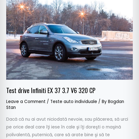
drive
Infiniti
EX
37
3.7
V6
320
CP
Test drive Infiniti EX 37 3.7 V6 320 CP
Leave a Comment
/
Teste auto individuale
/ By
Bogdan
Stan
Dacă că nu ai avut niciodată nevoie, sau plăcerea, să urci
pe orice deal care îţi iese în cale şi îţi doreşti o maşină
polivalentă, puternică, care să arate bine şi să te