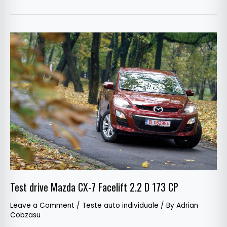
Test
drive
Mazda
CX-
7
Facelift
2.2
D
173
CP
Test drive Mazda CX-7 Facelift 2.2 D 173 CP
Leave a Comment
/
Teste auto individuale
/ By
Adrian
Cobzasu