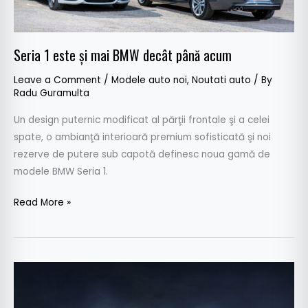
Seria 1 este şi mai BMW decât până acum
Leave a Comment
/
Modele auto noi
,
Noutati auto
/ By
Radu Guramulta
Un design puternic modificat al părţii frontale şi a celei
spate, o ambianţă interioară premium sofisticată şi noi
rezerve de putere sub capotă definesc noua gamă de
modele BMW Seria 1.
Read More »
Toyota
vine
la