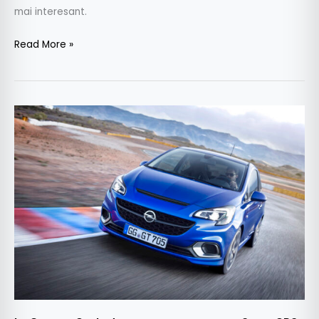
mai interesant.
Read More »
La
Geneva,
Opel
aduce
a
cincea
generație
Corsa
OPC