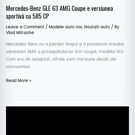
CP
Mercedes-Benz GLE 63 AMG Coupe e versiunea
sportivă cu 585 CP
Leave a Comment
/
Modele auto noi
,
Noutati auto
/ By
Vlad Mitrache
Mercedes-Benz nu a pierdut timpul și a prezentat imediat
versiunea AMG a proaspătului lor SUV coupe, modelul GLE.
Cum era de așteptat, cifrele sunt mai bune decât ale
concurenței.
Read More »
Iată
noul
Mercedes-
Benz