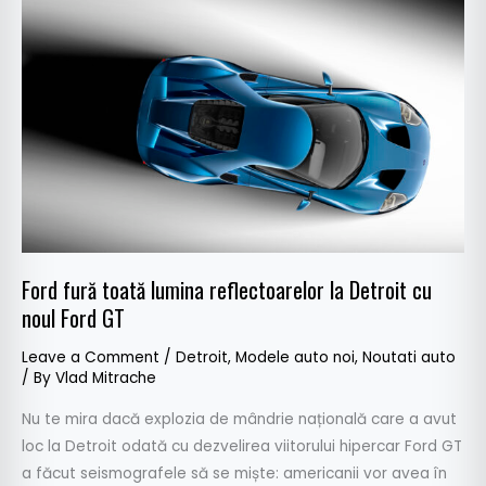
fură
toată
lumina
reflectoarelor
la
Detroit
cu
noul
Ford
GT
Ford fură toată lumina reflectoarelor la Detroit cu
noul Ford GT
Leave a Comment
/
Detroit
,
Modele auto noi
,
Noutati auto
/ By
Vlad Mitrache
Nu te mira dacă explozia de mândrie națională care a avut
loc la Detroit odată cu dezvelirea viitorului hipercar Ford GT
a făcut seismografele să se miște: americanii vor avea în