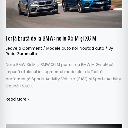
M
şi
X6
M
Forţă brută de la BMW: noile X5 M şi X6 M
Leave a Comment
/
Modele auto noi
,
Noutati auto
/ By
Radu Guramulta
Noile BMW X5 M şi BMW X6 M permit ca BMW M GmbH să
impună etalonul în segmentul modelelor de înaltă
performanţă Sports Activity Vehicle (SAV) şi Sports Activity
Coupé (SAC).
Read More »
Ford