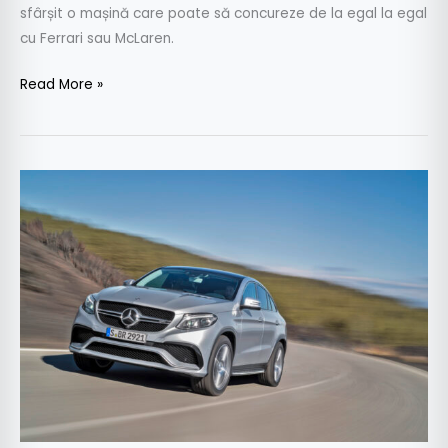
sfârșit o mașină care poate să concureze de la egal la egal
cu Ferrari sau McLaren.
Read More »
Mercedes-
Benz
GLE
63
AMG
Coupe
e
versiunea
sportivă
cu
585