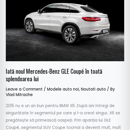
GLE
Coupé
în
toată
splendoarea
lui
Iată noul Mercedes-Benz GLE Coupé în toată
splendoarea lui
Leave a Comment
/
Modele auto noi
,
Noutati auto
/ By
Vlad Mitrache
2015 nu e un an bun pentru BMW X6. După ani întregi de
singurătate în segmentul pe care și l-a creat singur, X6 se
pregătește să primească oaspeți. Prin apariția lui GLE
Coupé, segmentul SUV Coupe tocmai a devenit mult, mult