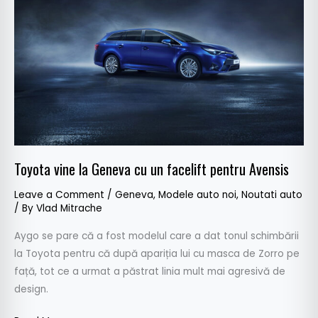
Geneva
cu
un
facelift
pentru
Avensis
Toyota vine la Geneva cu un facelift pentru Avensis
Leave a Comment
/
Geneva
,
Modele auto noi
,
Noutati auto
/ By
Vlad Mitrache
Aygo se pare că a fost modelul care a dat tonul schimbării
la Toyota pentru că după apariția lui cu masca de Zorro pe
față, tot ce a urmat a păstrat linia mult mai agresivă de
design.