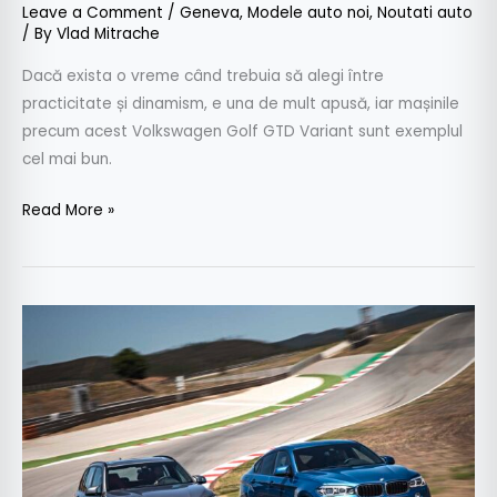
Leave a Comment
/
Geneva
,
Modele auto noi
,
Noutati auto
/ By
Vlad Mitrache
Dacă exista o vreme când trebuia să alegi între
practicitate și dinamism, e una de mult apusă, iar mașinile
precum acest Volkswagen Golf GTD Variant sunt exemplul
cel mai bun.
Read More »
Forţă
brută
de
la
BMW:
noile
X5