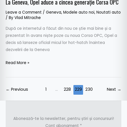
La Geneva, Opel aduce a cincea generație Corsa OPC
Leave a Comment
/
Geneva
,
Modele auto noi
,
Noutati auto
/ By
Vlad Mitrache
După ce internetul a făcut din nou ce știe mai bine și a
prezentat în avans niște poze cu noua Corsa OPC, Opel a
decis să lanseze oficial micul lor hot-hatch înaintea
dezvelirii de la Geneva
Read More »
←
Previous
1
…
228
229
230
Next
→
Abonează-te la newsletter, pentru știri și concursuri!
Cont abonament
*