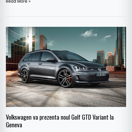
Read More »
Volkswagen
va
prezenta
noul
Golf
GTD
Variant
la
Geneva
Volkswagen va prezenta noul Golf GTD Variant la
Geneva