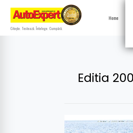
Skip
to
Home
Ști
content
Citește. Testează. Întelege. Cumpără.
Editia 20
Test
drive