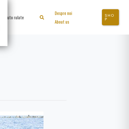
Despre noi
SHO
Auto rulate
Search
P
About us