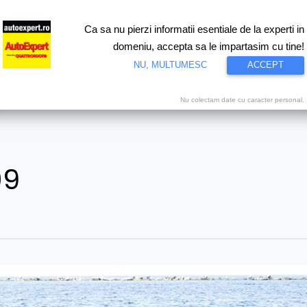
Ca sa nu pierzi informatii esentiale de la experti in
ri
Test drive
Eco
Motorsport
Proiecte speciale
Video
domeniu, accepta sa le impartasim cu tine!
NU, MULTUMESC
ACCEPT
Nu colectam date cu caracter personal.
09