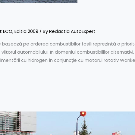
t ECO
,
Editia 2009
/ By
Redactia AutoExpert
 bazează pe arderea combustibilor fosili reprezintă o priori
viitorul automobilului. În domeniul combustibililor alternativ
entării cu hidrogen în conjuncție cu motorul rotativ Wankel.