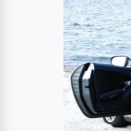
Mercedes-
Benz
SLK
–
Top
down