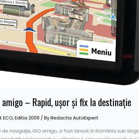
 amigo – Rapid, uşor şi fix la destinaţie
t ECO
,
Editia 2009
/ By
Redactia AutoExpert
i de navigaţie, iGO amigo, a fost lansat în România sub sloganu