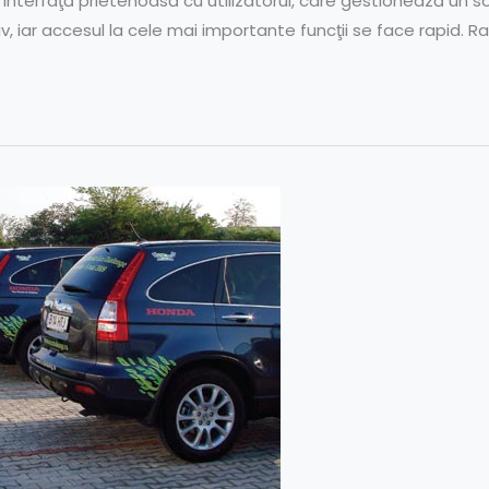
 interfaţă prietenoasă cu utilizatorul, care gestionează un s
v, iar accesul la cele mai importante funcţii se face rapid. R