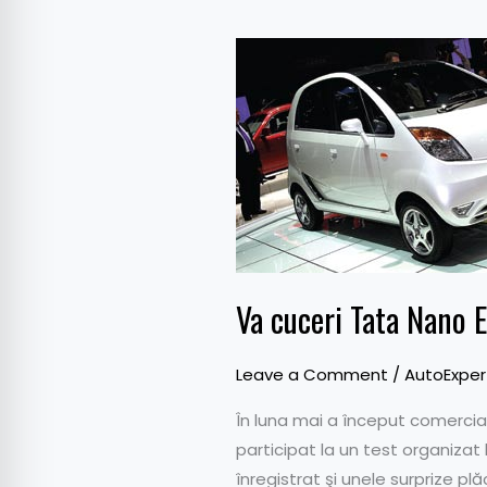
Va
cuceri
Tata
Nano
Europa?
Va cuceri Tata Nano 
Leave a Comment
/
AutoExper
În luna mai a început comercial
participat la un test organizat
înregistrat şi unele surprize pl