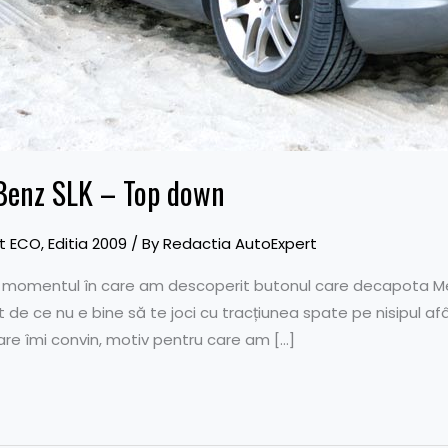
-Benz SLK – Top down
t ECO
,
Editia 2009
/ By
Redactia AutoExpert
in momentul în care am descoperit butonul care decapota 
 de ce nu e bine să te joci cu tracțiunea spate pe nisipul a
are îmi convin, motiv pentru care am […]