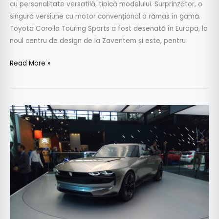
cu personalitate versatilă, tipică modelului. Surprinzător, o
singură versiune cu motor convențional a rămas în gamă.
Toyota Corolla Touring Sports a fost desenată în Europa, la
noul centru de design de la Zaventem și este, pentru
Read More »
Salonul
Auto
de
la
Paris
2018
–
galerie
foto