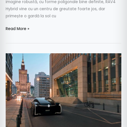
imagine robustă, cu forme poligonale bine definite, RAV4
Hybrid vine cu un centru de greutate foarte jos, dar
primește o gardă la sol cu
Read More »
Paris
2018
–
Conceptul
Renault
EZ-
ULTIMO
este
un
robot