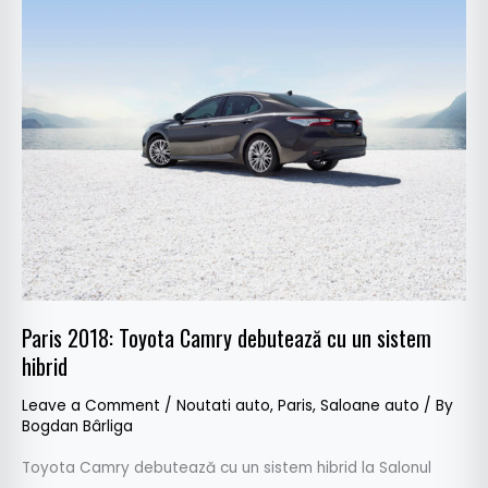
2018:
Toyota
Camry
debutează
cu
un
sistem
hibrid
Paris 2018: Toyota Camry debutează cu un sistem
hibrid
Leave a Comment
/
Noutati auto
,
Paris
,
Saloane auto
/ By
Bogdan Bârliga
Toyota Camry debutează cu un sistem hibrid la Salonul