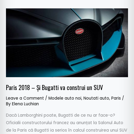
Paris
2018
–
Și
Bugatti
va
construi
un
SUV
Paris 2018 – Și Bugatti va construi un SUV
Leave a Comment
/
Modele auto noi
,
Noutati auto
,
Paris
/
By
Elena Luchian
Dacă Lamborghini poate, Bugatti de ce nu ar face-o?
Oficialii constructorului francez au anunțat la Salonul Auto
de la Paris că Bugatti ia serios în calcul construirea unui SUV