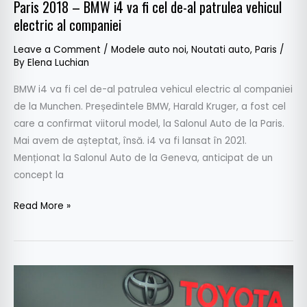
Paris 2018 – BMW i4 va fi cel de-al patrulea vehicul
patrulea
electric al companiei
vehicul
electric
Leave a Comment
/
Modele auto noi
,
Noutati auto
,
Paris
/
al
By
Elena Luchian
companiei
BMW i4 va fi cel de-al patrulea vehicul electric al companiei
de la Munchen. Președintele BMW, Harald Kruger, a fost cel
care a confirmat viitorul model, la Salonul Auto de la Paris.
Mai avem de așteptat, însă. i4 va fi lansat în 2021.
Menționat la Salonul Auto de la Geneva, anticipat de un
concept la
Read More »
Paris
2018