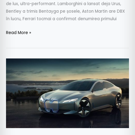
de lux, ultra-performant. Lamborghini a lansat deja Urus,
Bentley a trimis Bentayga pe șosele, Aston Martin are DBX
în lucru, Ferrari tocmai a confirmat denumirea primului
Read More »
Paris
2018
–
BMW
i4
va
fi
cel
de-
al