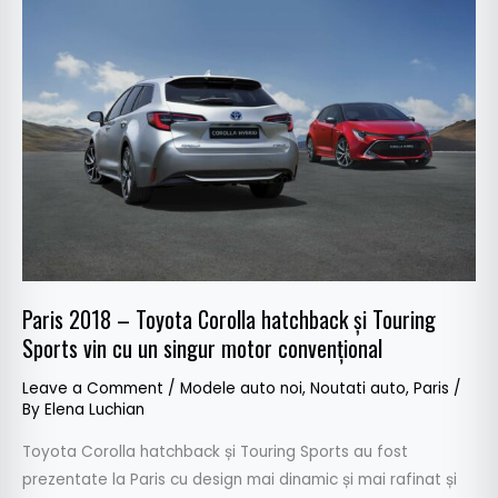
Paris
2018
–
Toyota
Corolla
hatchback
și
Touring
Sports
vin
cu
Paris 2018 – Toyota Corolla hatchback și Touring
un
Sports vin cu un singur motor convențional
singur
motor
Leave a Comment
/
Modele auto noi
,
Noutati auto
,
Paris
/
convențional
By
Elena Luchian
Toyota Corolla hatchback și Touring Sports au fost
prezentate la Paris cu design mai dinamic și mai rafinat și