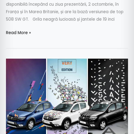
disponibilă începând cu ziua prezentării, 2 octombrie, în
Franța și în Marea Britanie, și are la bază versiunea de top
508 SW GT. Grila neagră lucioasă și jantele de 19 inci
Read More »
Paris
2018
–
Dacia
Sandero
Stepway,
lansată
în
ediție
“foarte