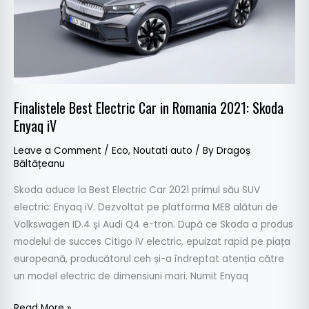
2021:
Skoda
Enyaq
iV
Finalistele Best Electric Car in Romania 2021: Skoda
Enyaq iV
Leave a Comment
/
Eco
,
Noutati auto
/ By
Dragoș
Băltățeanu
Skoda aduce la Best Electric Car 2021 primul său SUV
electric: Enyaq iV. Dezvoltat pe platforma MEB alături de
Volkswagen ID.4 și Audi Q4 e-tron. După ce Skoda a produs
modelul de succes Citigo iV electric, epuizat rapid pe piața
europeană, producătorul ceh și-a îndreptat atenția către
un model electric de dimensiuni mari. Numit Enyaq
Read More »