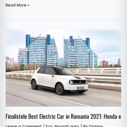
Read More »
Finalistele
Best
Electric
Car
in
Romania
2021:
Honda
e
Finalistele Best Electric Car in Romania 2021: Honda e
Leave a Comment
/
Eco
,
Noutati auto
/ By
Dragoș