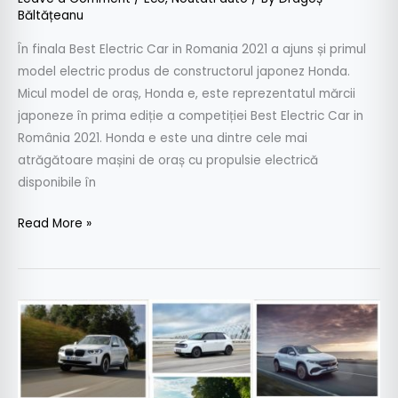
Băltățeanu
În finala Best Electric Car in Romania 2021 a ajuns și primul
model electric produs de constructorul japonez Honda.
Micul model de oraș, Honda e, este reprezentatul mărcii
japoneze în prima ediție a competiției Best Electric Car in
România 2021. Honda e este una dintre cele mai
atrăgătoare mașini de oraș cu propulsie electrică
disponibile în
Read More »
Best
Electric
Car
2021