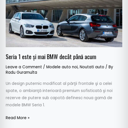
mai
BMW
decât
până
acum
Seria 1 este şi mai BMW decât până acum
Leave a Comment
/
Modele auto noi
,
Noutati auto
/ By
Radu Guramulta
Un design puternic modificat al părţii frontale şi a celei
spate, o ambianţă interioară premium sofisticată şi noi
rezerve de putere sub capotă definesc noua gamă de
modele BMW Seria 1.
Read More »