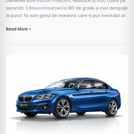
camerele slow motion Phantom, realizate la 1000 cadre pe
secundă. Câteva întoarceri la 180 de grade și mici derapaje
la punct fix sunt genul de manevre care-ți pun inevitabil un
Read More »
BMW
Seria
1
Sedan:
Cel
mai
mic
BMW
cu
patru
uși