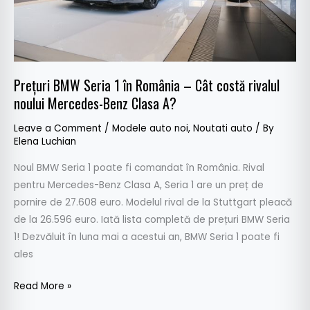
Cât
costă
rivalul
noului
Mercedes-
Prețuri BMW Seria 1 în România – Cât costă rivalul
Benz
noului Mercedes-Benz Clasa A?
Clasa
A?
Leave a Comment
/
Modele auto noi
,
Noutati auto
/ By
Elena Luchian
Noul BMW Seria 1 poate fi comandat în România. Rival
pentru Mercedes-Benz Clasa A, Seria 1 are un preț de
pornire de 27.608 euro. Modelul rival de la Stuttgart pleacă
de la 26.596 euro. Iată lista completă de prețuri BMW Seria
1! Dezvăluit în luna mai a acestui an, BMW Seria 1 poate fi
ales
Read More »