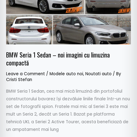
Sedan
–
noi
imagini
cu
limuzina
compactă
BMW Seria 1 Sedan – noi imagini cu limuzina
compactă
Leave a Comment
/
Modele auto noi
,
Noutati auto
/ By
Cristi Stefan
BMW Seria 1 Sedan, cea mai mică limuzină din portofoliul
constructorului bavarez își dezvăluie liniile finale într-un nou
set de fotografii spion. Fratele mai mic al Seriei 3 este mai
mult un Seria 2, decât un Seria 1. Bazat pe platforma
tehnică UKL a Seriei 2 Active Tourer, acesta beneficiază de
un ampatament mai lung