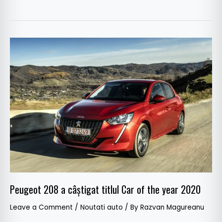
Peugeot
208
a
câștigat
titlul
Car
of
the
year
2020
Peugeot 208 a câștigat titlul Car of the year 2020
Leave a Comment
/
Noutati auto
/ By
Razvan Magureanu