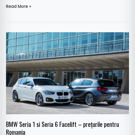
Read More »
BMW
Seria
1
si
Seria
6
Facelift
–
preţurile
pentru
Romania
BMW Seria 1 si Seria 6 Facelift – preţurile pentru
Romania