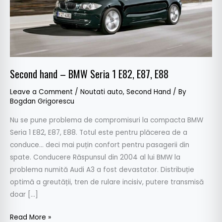
E87,
E88
Second hand – BMW Seria 1 E82, E87, E88
Leave a Comment
/
Noutati auto
,
Second Hand
/ By
Bogdan Grigorescu
Nu se pune problema de compromisuri la compacta BMW
Seria 1 E82, E87, E88. Totul este pentru plăcerea de a
conduce… deci mai puțin confort pentru pasagerii din
spate. Conducere Răspunsul din 2004 al lui BMW la
problema numită Audi A3 a fost devastator. Distribuție
optimă a greutății, tren de rulare incisiv, putere transmisă
doar […]
Read More »