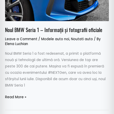
oficiale
Noul BMW Seria 1 – Informații și fotografii oficiale
Leave a Comment
/
Modele auto noi
,
Noutati auto
/ By
Elena Luchian
Noul BMW Seria 1 a fost redesenat, a primit o platformă
nouă și tehnologii de ultimă oră. Versiunea de top are
peste 300 de cai putere. Mașina va fi expusă în premieră
cu ocazia evenimentului #NEXTGen, care va avea loc la
sfârșitul lunii iulie. Disponibil de acum doar cu cinci uși, noul
BMW Seria 1
Read More »