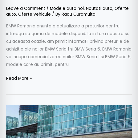
Leave a Comment
/
Modele auto noi
,
Noutati auto
,
Oferte
auto
,
Oferte vehicule
/ By
Radu Guramulta
BMW Romania anunta o actualizare a preturilor pentru
intreaga sa gama de modele disponibila in tara noastra si,
cu aceasta ocazie, am primit informatii privind preturile de
achizitie ale noilor BMW Seria 1 si BMW Seria 6. BMW Romania
va incepe comercializarea noilor BMW Seria 1 si BMW Seria 6,
modele care au primit, pentru
Read More »
Seria
1
este
şi