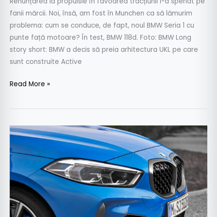
Renunțarea la propulsie în favoarea tracțiunii i-a speriat pe
fanii mărcii. Noi, însă, am fost în Munchen ca să lămurim
problema: cum se conduce, de fapt, noul BMW Seria 1 cu
punte față motoare? În test, BMW 118d. Foto: BMW Long
story short: BMW a decis să preia arhitectura UKL pe care
sunt construite Active
Read More »
Noul
BMW
Seria
1
–
Informații
și
fotografii