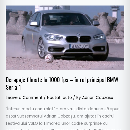
Derapaje
filmate
la
1000
fps
–
în
rol
principal
BMW
Derapaje filmate la 1000 fps – în rol principal BMW
Seria
Seria 1
1
Leave a Comment
/
Noutati auto
/ By
Adrian Cobzasu
”Într-un mediu controlat” – am vrut dintotdeauna să spun
asta! Subsemnatul Adrian Cobzașu, am ajutat în cadrul
festivalului VSLO la filmarea unor cadre surprinse cu