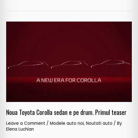
Noua
Toyota
Corolla
sedan
e
pe
drum.
Primul
teaser
Noua Toyota Corolla sedan e pe drum. Primul teaser
Leave a Comment
/
Modele auto noi
,
Noutati auto
/ By
Elena Luchian