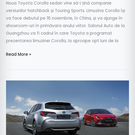
Noua Toyota Corolla sedan vine să-i țină companie
versiunilor hatchback și Touring Sports. Limuzina Corolla își
va face debutul pe 16 noiembrie, în China, și va ajunge în
showroom-uri în primăvara anului viitor. Salonul Auto de la
Guangzhou va fi cadrul în care Toyota a programat
prezentarea limuzinei Corolla, la aproape opt luni de la
Read More »
Paris
2018
–
Toyota
Corolla
hatchback
și