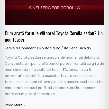
sedan?
Un
nou
teaser
Cum arată farurile viitoarei Toyota Corolla sedan? Un
nou teaser
Leave a Comment
/
Noutati auto
/ By
Elena Luchian
Toyota Corolla sedan se apropie de momentul debutului.
Constructorul nipon arată parțial partea frontală cu grila de
mari dimensiuni flancată de faruri LED. Limuzina va fi
prezentată săptămâna aceasta. Toyota continuă seria
teaser-elor, la doar câteva zile de la apariția unui scurt clip
care arată conturul profilului viitoarei Corolla. Japonezii
arată acum grila și semnătura
Read More »