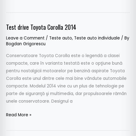
Test drive Toyota Corolla 2014
Test
drive
Leave a Comment
/
Teste auto
,
Teste auto individuale
/ By
Toyota
Bogdan Grigorescu
Corolla
Conservatoare Toyota Corolla este o legendă a clasei
2014
compacte, care în varianta testată este o opţiune bună
pentru nostalgicii motoarelor pe benzină aspirate Toyota
Corolla este unul dintre cele mai bine vândute automobile
compacte. Modelul 2014 vine cu un plus de tehnologie pe
parte de siguranţă şi multimedia, dar propulsoarele rămân
unele conservatoare. Designul a
Read More »