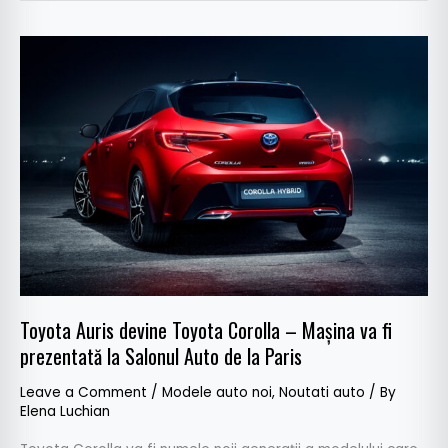
Toyota
Auris
devine
Toyota
Corolla
–
Mașina
va
fi
prezentată
la
Salonul
Toyota Auris devine Toyota Corolla – Mașina va fi
Auto
prezentată la Salonul Auto de la Paris
de
Leave a Comment
/
Modele auto noi
,
Noutati auto
/ By
la
Elena Luchian
Paris