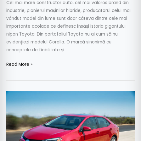
Cel mai mare constructor auto, cel mai valoros brand din
industrie, pionierul mașinilor hibride, producătorul celui mai
vândut model din lume sunt doar câteva dintre cele mai
importante acolade ce definesc însăși istoria gigantului
nipon Toyota. Din portofoliul Toyota nu ai cum să nu
evidenţiezi modelul Corolla. O marcă sinonimă cu
conceptele de fiabilitate și
Read More »
Toyota
investește
un
miliard
de
dolari