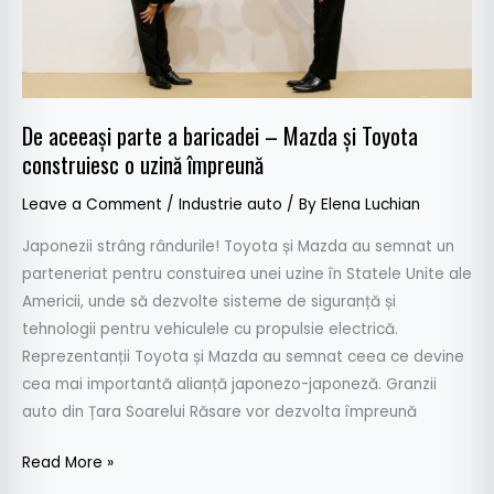
Toyota
construiesc
o
uzină
De aceeași parte a baricadei – Mazda și Toyota
împreună
construiesc o uzină împreună
Leave a Comment
/
Industrie auto
/ By
Elena Luchian
Japonezii strâng rândurile! Toyota și Mazda au semnat un
parteneriat pentru constuirea unei uzine în Statele Unite ale
Americii, unde să dezvolte sisteme de siguranță și
tehnologii pentru vehiculele cu propulsie electrică.
Reprezentanții Toyota și Mazda au semnat ceea ce devine
cea mai importantă alianță japonezo-japoneză. Granzii
auto din Țara Soarelui Răsare vor dezvolta împreună
Read More »