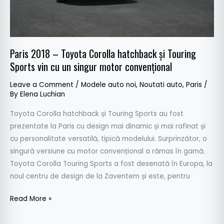
Touring
Sports
vin
cu
Paris 2018 – Toyota Corolla hatchback și Touring
un
Sports vin cu un singur motor convențional
singur
motor
Leave a Comment
/
Modele auto noi
,
Noutati auto
,
Paris
/
convențional
By
Elena Luchian
Toyota Corolla hatchback și Touring Sports au fost
prezentate la Paris cu design mai dinamic și mai rafinat și
cu personalitate versatilă, tipică modelului. Surprinzător, o
singură versiune cu motor convențional a rămas în gamă.
Toyota Corolla Touring Sports a fost desenată în Europa, la
noul centru de design de la Zaventem și este, pentru
Read More »