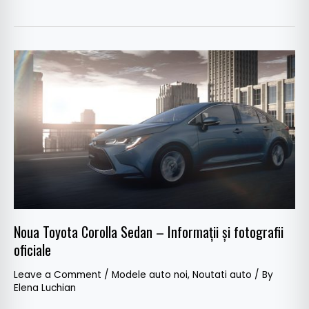
Noua
Toyota
Corolla
Sedan
–
Informații
și
fotografii
oficiale
Noua Toyota Corolla Sedan – Informații și fotografii
oficiale
Leave a Comment
/
Modele auto noi
,
Noutati auto
/ By
Elena Luchian