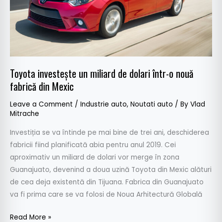
într-
o
nouă
fabrică
din
Mexic
Toyota investește un miliard de dolari într-o nouă
fabrică din Mexic
Leave a Comment
/
Industrie auto
,
Noutati auto
/ By
Vlad
Mitrache
Investiția se va întinde pe mai bine de trei ani, deschiderea
fabricii fiind planificată abia pentru anul 2019. Cei
aproximativ un miliard de dolari vor merge în zona
Guanajuato, devenind a doua uzină Toyota din Mexic alături
de cea deja existentă din Tijuana. Fabrica din Guanajuato
va fi prima care se va folosi de Noua Arhitectură Globală
Read More »