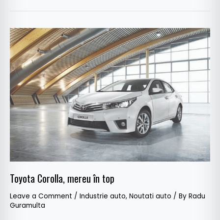
Toyota
Corolla,
mereu
în
top
Toyota Corolla, mereu în top
Leave a Comment
/
Industrie auto
,
Noutati auto
/ By
Radu
Guramulta