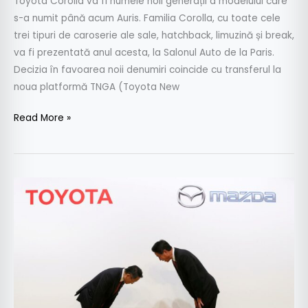
Toyota Corolla va fi numele noii generații a modelului care
s-a numit până acum Auris. Familia Corolla, cu toate cele
trei tipuri de caroserie ale sale, hatchback, limuzină și break,
va fi prezentată anul acesta, la Salonul Auto de la Paris.
Decizia în favoarea noii denumiri coincide cu transferul la
noua platformă TNGA (Toyota New
Read More »
De
aceeași
parte
a
baricadei
–
Mazda
și