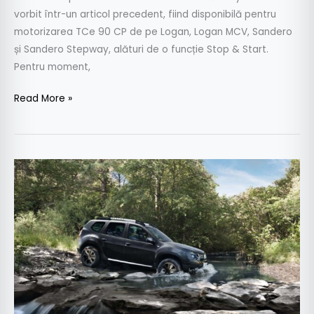
vorbit într-un articol precedent, fiind disponibilă pentru
motorizarea TCe 90 CP de pe Logan, Logan MCV, Sandero
și Sandero Stepway, alături de o funcție Stop & Start.
Pentru moment,
Read More »
Prima
transmisie
automată
pentru
Dacia
şi
o
nouă
ediţie