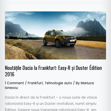
Noutățile
Dacia
la
Frankfurt:
Easy-
R
și
Duster
Édition
Noutățile Dacia la Frankfurt: Easy-R și Duster Édition
2016
2016
1 Comment
/
Frankfurt
,
Tehnologie auto
/ By
Mariuca
Ionescu
Dacia în direct de la Frankfurt – o noua cutie de viteze
robotizată Easy-R și un Duster revitalizat, numit simplu
Édition. Despre noua transmisie robotizată Easy-R am