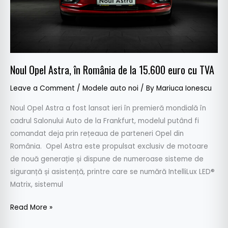
15.600
euro
cu
TVA
Noul Opel Astra, în România de la 15.600 euro cu TVA
Leave a Comment
/
Modele auto noi
/ By
Mariuca Ionescu
Noul Opel Astra a fost lansat ieri în premieră mondială în
cadrul Salonului Auto de la Frankfurt, modelul putând fi
comandat deja prin rețeaua de parteneri Opel din
România. Opel Astra este propulsat exclusiv de motoare
de nouă generație și dispune de numeroase sisteme de
siguranță și asistență, printre care se numără IntelliLux LED®
Matrix, sistemul
Read More »