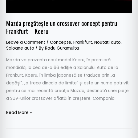
Mazda pregăteşte un crossover concept pentru
Frankfurt – Koeru
Leave a Comment
/
Concepte
,
Frankfurt
,
Noutati auto
,
Saloane auto
/ By
Radu Guramulta
Mazda va prezenta noul model Koeru, în premieră
mondială, la cea de-a 66 ediţie a Salonului Auto de la
Frankurt. Koeru, în limba japoneză se traduce prin „a
depăşi”, „a trece dincolo de limite” şi este un nume potrivit
pentru ce mai recentă creaţie Mazda, destinată unei pieţe
a SUV-urilor crossover aflată în creştere. Compania
Read More »