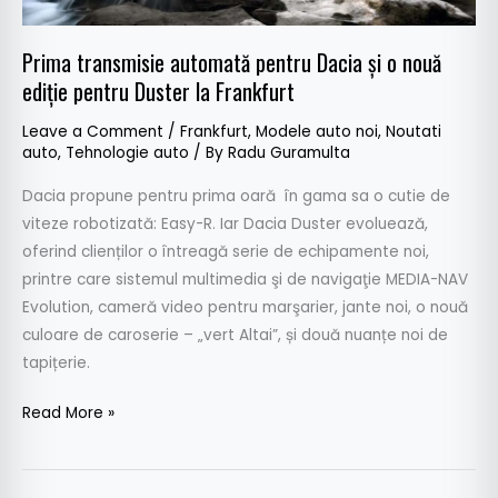
pentru
Duster
Prima transmisie automată pentru Dacia şi o nouă
la
ediţie pentru Duster la Frankfurt
Frankfurt
Leave a Comment
/
Frankfurt
,
Modele auto noi
,
Noutati
auto
,
Tehnologie auto
/ By
Radu Guramulta
Dacia propune pentru prima oară în gama sa o cutie de
viteze robotizată: Easy-R. Iar Dacia Duster evoluează,
oferind clienților o întreagă serie de echipamente noi,
printre care sistemul multimedia şi de navigaţie MEDIA-NAV
Evolution, cameră video pentru marşarier, jante noi, o nouă
culoare de caroserie – „vert Altai”, și două nuanțe noi de
tapițerie.
Read More »