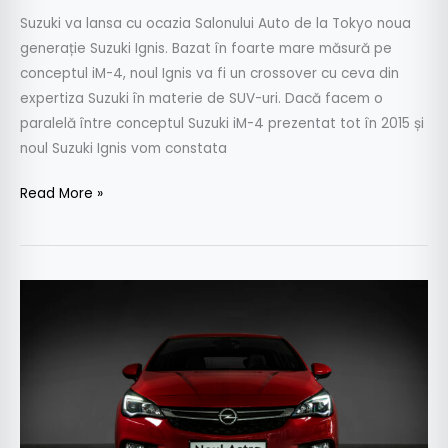
Suzuki va lansa cu ocazia Salonului Auto de la Tokyo noua
generație Suzuki Ignis. Bazat în foarte mare măsură pe
conceptul iM-4, noul Ignis va fi un crossover cu ceva din
expertiza Suzuki în materie de SUV-uri. Dacă facem o
paralelă între conceptul Suzuki iM-4 prezentat tot în 2015 și
noul Suzuki Ignis vom constata
Read More »
Noul
Opel
Astra,
în
România
de
la