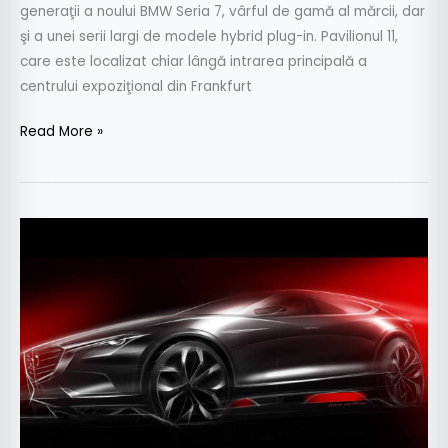
generaţii a noului BMW Seria 7, vârful de gamă al mărcii, dar
şi a unei serii largi de modele hybrid plug-in. Pavilionul 11,
care este localizat chiar lângă intrarea principală a
centrului expoziţional din Frankfurt
Read More »
Mazda
pregăteşte
un
crossover
concept
pentru
Frankfurt
–
Koeru