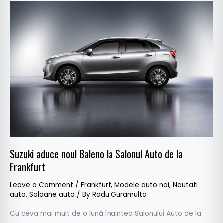
Suzuki
aduce
noul
Baleno
la
Salonul
Auto
de
la
Frankfurt
Suzuki aduce noul Baleno la Salonul Auto de la
Frankfurt
Leave a Comment
/
Frankfurt
,
Modele auto noi
,
Noutati
auto
,
Saloane auto
/ By
Radu Guramulta
Cu ceva mai mult de o lună înaintea Salonului Auto de la