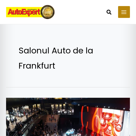
Skip
to
Search
content
Salonul Auto de la
Frankfurt
Avanpremieră
IAA
2017:
TOATE
PREMIERELE