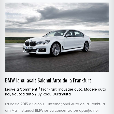
BMW
ia
cu
asalt
Salonul
Auto
de
la
Frankfurt
BMW ia cu asalt Salonul Auto de la Frankfurt
Leave a Comment
/
Frankfurt
,
Industrie auto
,
Modele auto
noi
,
Noutati auto
/ By
Radu Guramulta
La ediţia 2015 a Salonului Internaţional Auto de la Frankfurt
am Main, standul BMW se va concentra pe apariţia noii