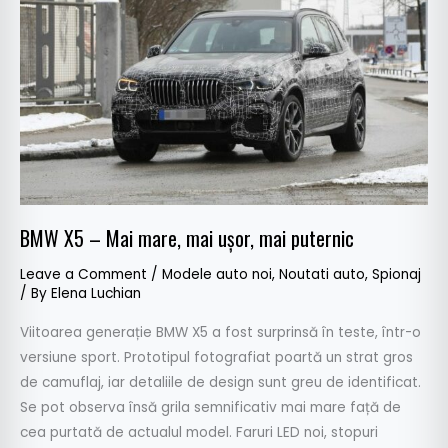
Mai
mare,
mai
ușor,
mai
puternic
BMW X5 – Mai mare, mai ușor, mai puternic
Leave a Comment
/
Modele auto noi
,
Noutati auto
,
Spionaj
/ By
Elena Luchian
Viitoarea generație BMW X5 a fost surprinsă în teste, într-o
versiune sport. Prototipul fotografiat poartă un strat gros
de camuflaj, iar detaliile de design sunt greu de identificat.
Se pot observa însă grila semnificativ mai mare față de
cea purtată de actualul model. Faruri LED noi, stopuri