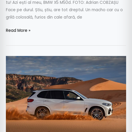
tu! Azi ești al meu, BMW X5 M50d. FOTO: Adrian COBZAȘU
Face pe durul. Știu, știu, are tot dreptul. Un macho car cu o
grilă colosală, furios din cale afară, de
Read More »
Prețuri
BMW
X5
–
SUV-
ul
premium
pornește
de
la…