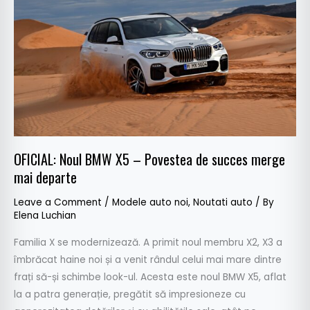
X5
–
Povestea
de
succes
merge
mai
departe
OFICIAL: Noul BMW X5 – Povestea de succes merge
mai departe
Leave a Comment
/
Modele auto noi
,
Noutati auto
/ By
Elena Luchian
Familia X se modernizează. A primit noul membru X2, X3 a
îmbrăcat haine noi și a venit rândul celui mai mare dintre
frați să-și schimbe look-ul. Acesta este noul BMW X5, aflat
la a patra generație, pregătit să impresioneze cu