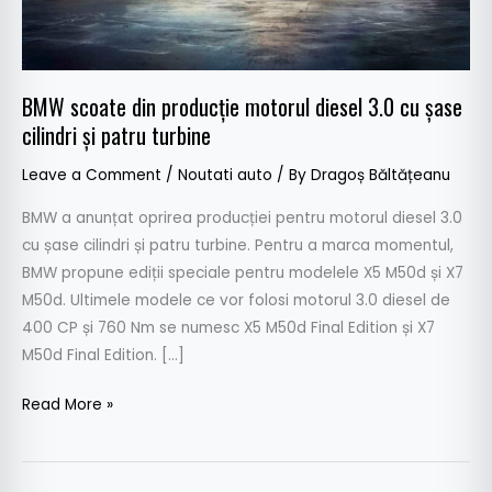
cu
șase
cilindri
și
BMW scoate din producție motorul diesel 3.0 cu șase
patru
cilindri și patru turbine
turbine
Leave a Comment
/
Noutati auto
/ By
Dragoș Băltățeanu
BMW a anunțat oprirea producției pentru motorul diesel 3.0
cu șase cilindri și patru turbine. Pentru a marca momentul,
BMW propune ediții speciale pentru modelele X5 M50d și X7
M50d. Ultimele modele ce vor folosi motorul 3.0 diesel de
400 CP și 760 Nm se numesc X5 M50d Final Edition și X7
M50d Final Edition. […]
Read More »