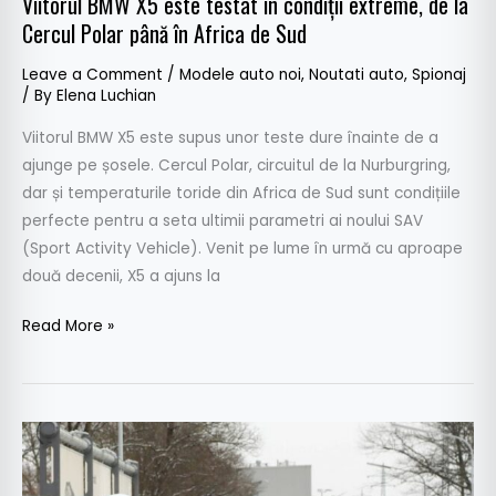
Viitorul BMW X5 este testat în condiții extreme, de la
până
Cercul Polar până în Africa de Sud
în
Leave a Comment
/
Modele auto noi
,
Noutati auto
,
Spionaj
Africa
/ By
Elena Luchian
de
Sud
Viitorul BMW X5 este supus unor teste dure înainte de a
ajunge pe șosele. Cercul Polar, circuitul de la Nurburgring,
dar și temperaturile toride din Africa de Sud sunt condițiile
perfecte pentru a seta ultimii parametri ai noului SAV
(Sport Activity Vehicle). Venit pe lume în urmă cu aproape
două decenii, X5 a ajuns la
Read More »
BMW
X5
–