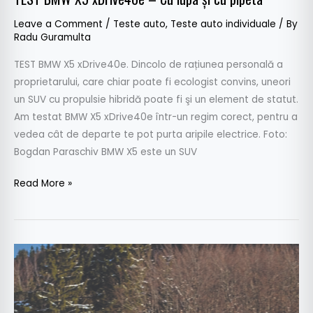
Leave a Comment
/
Teste auto
,
Teste auto individuale
/ By
Radu Guramulta
TEST BMW X5 xDrive40e. Dincolo de rațiunea personală a
proprietarului, care chiar poate fi ecologist convins, uneori
un SUV cu propulsie hibridă poate fi şi un element de statut.
Am testat BMW X5 xDrive40e într-un regim corect, pentru a
vedea cât de departe te pot purta aripile electrice. Foto:
Bogdan Paraschiv BMW X5 este un SUV
Read More »
VW
Touareg
3.0
V6