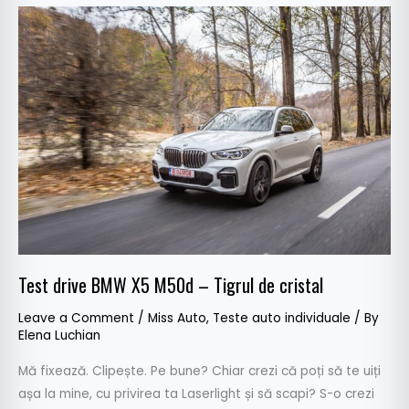
Test
drive
BMW
X5
M50d
–
Tigrul
de
cristal
Test drive BMW X5 M50d – Tigrul de cristal
Leave a Comment
/
Miss Auto
,
Teste auto individuale
/ By
Elena Luchian
Mă fixează. Clipește. Pe bune? Chiar crezi că poți să te uiți
așa la mine, cu privirea ta Laserlight și să scapi? S-o crezi