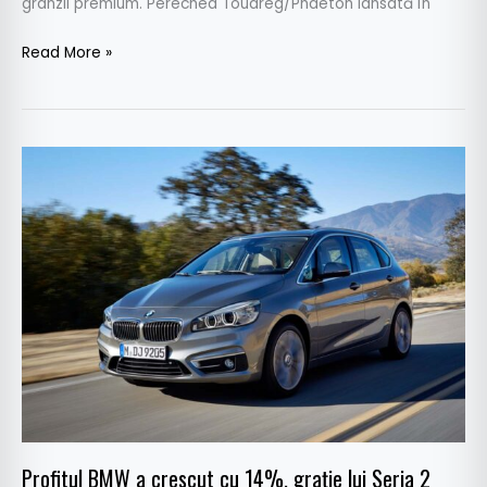
granzii premium. Perechea Touareg/Phaeton lansată în
Read More »
Profitul
BMW
a
crescut
cu
14%,
graţie
lui
Seria
2
Active
Tourer
Profitul BMW a crescut cu 14%, graţie lui Seria 2