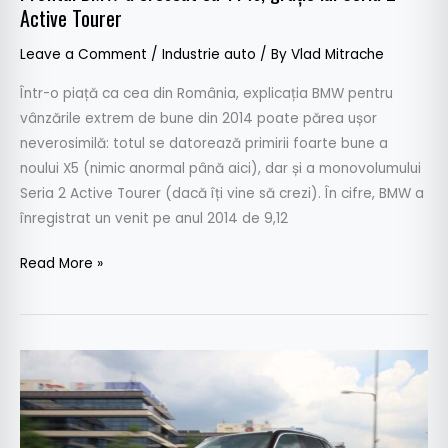
Active Tourer
Leave a Comment
/
Industrie auto
/ By
Vlad Mitrache
Într-o piață ca cea din România, explicația BMW pentru
vânzările extrem de bune din 2014 poate părea ușor
neverosimilă: totul se datorează primirii foarte bune a
noului X5 (nimic anormal până aici), dar și a monovolumului
Seria 2 Active Tourer (dacă îți vine să crezi). În cifre, BMW a
înregistrat un venit pe anul 2014 de 9,12
Read More »
BMW
xDrive25d
–
Pariul