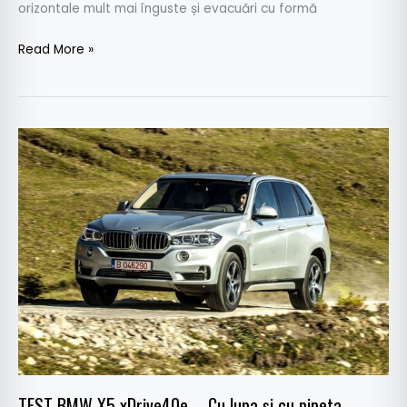
orizontale mult mai înguste și evacuări cu formă
Read More »
TEST
BMW
X5
xDrive40e
–
Cu
lupa
şi
cu
pipeta
TEST BMW X5 xDrive40e – Cu lupa şi cu pipeta