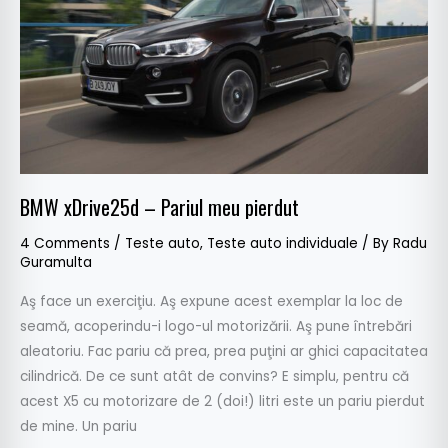
meu
pierdut
BMW xDrive25d – Pariul meu pierdut
4 Comments
/
Teste auto
,
Teste auto individuale
/ By
Radu
Guramulta
Aş face un exerciţiu. Aş expune acest exemplar la loc de
seamă, acoperindu-i logo-ul motorizării. Aş pune întrebări
aleatoriu. Fac pariu că prea, prea puţini ar ghici capacitatea
cilindrică. De ce sunt atât de convins? E simplu, pentru că
acest X5 cu motorizare de 2 (doi!) litri este un pariu pierdut
de mine. Un pariu