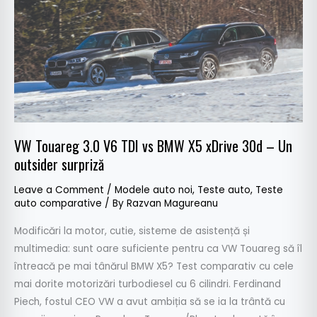
TDI
vs
BMW
X5
xDrive
30d
–
Un
VW Touareg 3.0 V6 TDI vs BMW X5 xDrive 30d – Un
outsider
outsider surpriză
surpriză
Leave a Comment
/
Modele auto noi
,
Teste auto
,
Teste
auto comparative
/ By
Razvan Magureanu
Modificări la motor, cutie, sisteme de asistență și
multimedia: sunt oare suficiente pentru ca VW Touareg să îl
întreacă pe mai tânărul BMW X5? Test comparativ cu cele
mai dorite motorizări turbodiesel cu 6 cilindri. Ferdinand
Piech, fostul CEO VW a avut ambiția să se ia la trântă cu