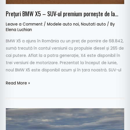
Prețuri BMW X5 – SUV-ul premium pornește de la…
Leave a Comment
/
Modele auto noi
,
Noutati auto
/ By
Elena Luchian
BMW X5 a ajuns în România cu un preț de pornire de 68.842,
sumă trecută în contul versiunii cu propulsie diesel și 265 de
cai putere. Aflat la a patra generație, X4 este disponibil în
trei versiuni de motorizare. Prezentat la început de iunie,
noul BMW X5 este disponibil acum și în țara noastră. SUV-ul
Read More »
OFICIAL:
Noul
BMW