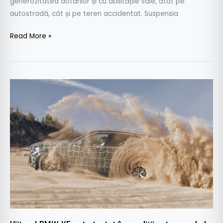
generozitatea dotărilor și cu abilitățile sale, atât pe
autostradă, cât și pe teren accidentat. Suspensia
Read More »
Viitorul
BMW
X5
este
testat
în
condiții
extreme,
de
la
Cercul
Polar