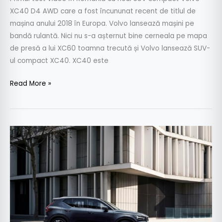
XC40 D4 AWD care a fost încununat recent de titlul de
mașina anului 2018 în Europa. Volvo lansează mașini pe
bandă rulantă. Nici nu s-a așternut bine cerneala pe mapa
de presă a lui XC60 toamna trecută și Volvo lansează SUV-
ul compact XC40. XC40 este
Read More »
Volvo
XC40
primește
noul
motor
cu
trei
cilindri