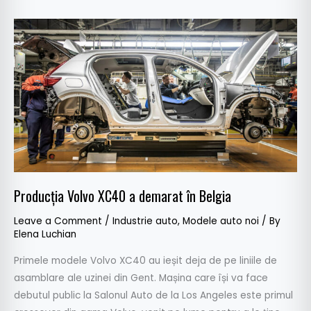
Producția
Volvo
XC40
a
demarat
în
Belgia
Producția Volvo XC40 a demarat în Belgia
Leave a Comment
/
Industrie auto
,
Modele auto noi
/ By
Elena Luchian
Primele modele Volvo XC40 au ieșit deja de pe liniile de
asamblare ale uzinei din Gent. Mașina care își va face
debutul public la Salonul Auto de la Los Angeles este primul