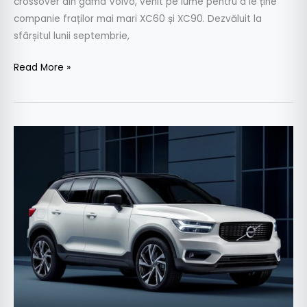
crossover din gama Volvo, venit pe lume pentru a le ține
companie fraților mai mari XC60 și XC90. Dezvăluit la
sfârșitul lunii septembrie,
Read More »
Volvo
XC40
va
avea
și
o
versiune
Polestar
cu
367
CP