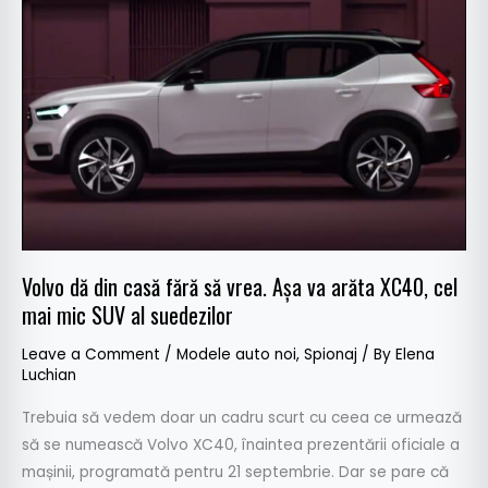
dă
din
casă
fără
să
vrea.
Așa
va
arăta
XC40,
cel
Volvo dă din casă fără să vrea. Așa va arăta XC40, cel
mai
mai mic SUV al suedezilor
mic
Leave a Comment
/
Modele auto noi
,
Spionaj
/ By
Elena
SUV
Luchian
al
suedezilor
Trebuia să vedem doar un cadru scurt cu ceea ce urmează
să se numească Volvo XC40, înaintea prezentării oficiale a
mașinii, programată pentru 21 septembrie. Dar se pare că