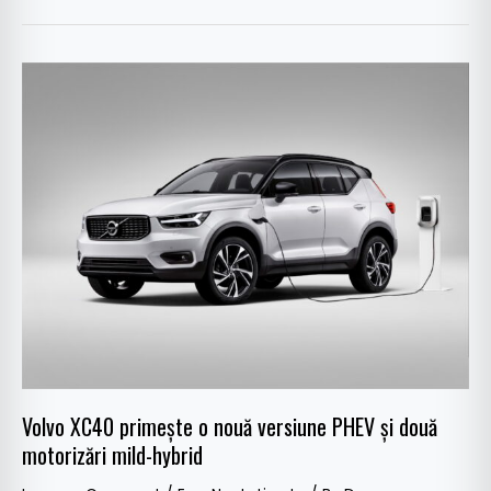
Volvo
XC40
primește
o
nouă
versiune
PHEV
și
două
motorizări
mild-
hybrid
Volvo XC40 primește o nouă versiune PHEV și două
motorizări mild-hybrid