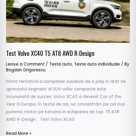
AWD
R-
Design
Test Volvo XC40 T5 AT8 AWD R-Design
Leave a Comment
/
Teste auto
,
Teste auto individuale
/ By
Bogdan Grigorescu
Prima tentativă a companiei suedeze de a păși în atât de
apreciatul segment al SUV-urilor compacte este
încununată de succes: Volvo XC40 a devenit Car of the
Year în Europa. În testul de azi, ne concentrăm pe cel mai
puternic motor pe benzină în echiparea de top: T5 AT8
AWD R-Design. Test Volvo XC40
Read More »