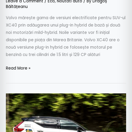
Leave a Comment
/
Eco
,
Noutati auto
/ By
Dragoș
Băltățeanu
Volvo mărește gama de versiuni electrificate pentru SUV-ul
XC40 prin adăugarea unui plug-in hybrid de bază și două
noi motorizări mild-hybrid. Noile variante vor fi inițial
disponibile pe piața din Marea Britanie. Volvo XC40 are o
nouă versiune plug-in hybrid ce folosește motorul pe
benzină cu trei cilindri de 1.5 litri și 129 CP alături
Read More »
Test
Volvo
XC40
T5
AT8