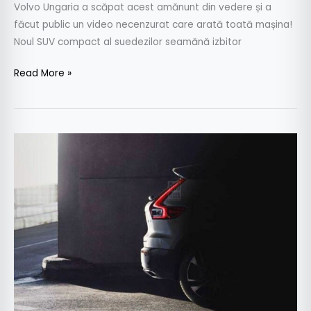
Volvo Ungaria a scăpat acest amănunt din vedere și a
făcut public un video necenzurat care arată toată mașina!
Noul SUV compact al suedezilor seamănă izbitor
Read More »
Teaser
oficial:
Volvo
XC40,
primul
SUV
compact
al
casei
suedeze