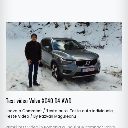
Test
video
Volvo
XC40
D4
AWD
Test video Volvo XC40 D4 AWD
Leave a Comment
/
Teste auto
,
Teste auto individuale
,
Teste Video
/ By
Razvan Magureanu
Primul test video în România cu noul SUV compact Volvo