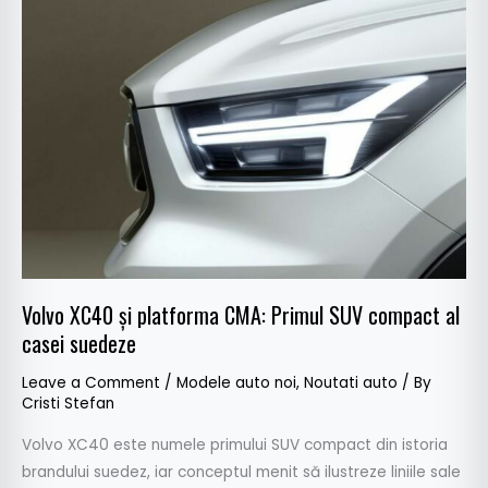
XC40
și
platforma
CMA:
Primul
SUV
compact
al
casei
suedeze
Volvo XC40 și platforma CMA: Primul SUV compact al
casei suedeze
Leave a Comment
/
Modele auto noi
,
Noutati auto
/ By
Cristi Stefan
Volvo XC40 este numele primului SUV compact din istoria
brandului suedez, iar conceptul menit să ilustreze liniile sale