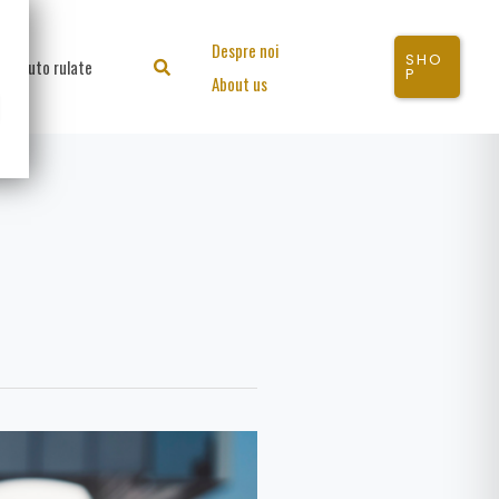
Despre noi
SHO
Auto rulate
Search
P
About us