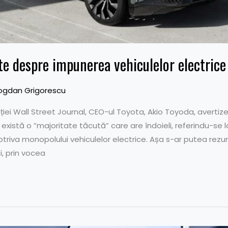
te despre impunerea vehiculelor electrice
ogdan Grigorescu
ației Wall Street Journal, CEO-ul Toyota, Akio Toyoda, averti
 există o ”majoritate tăcută” care are îndoieli, referindu-se 
otriva monopolului vehiculelor electrice. Așa s-ar putea rez
i, prin vocea