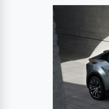
CEO-
ul
Toyota
vorbește
despre
impunerea
vehiculelor
electrice