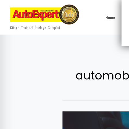
Skip
to
Home
Ști
content
Citește. Testează. Întelege. Cumpără.
automobi
Texas:
electricele,