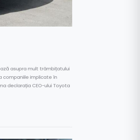
zează asupra mult trâmbițatului
la companiile implicate în
uma declarația CEO-ului Toyota