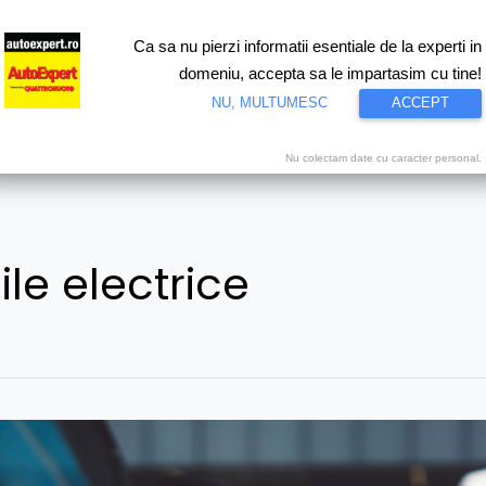
Ca sa nu pierzi informatii esentiale de la experti in
ri
Test drive
Eco
Motorsport
Proiecte speciale
Video
domeniu, accepta sa le impartasim cu tine!
NU, MULTUMESC
ACCEPT
Nu colectam date cu caracter personal.
le electrice