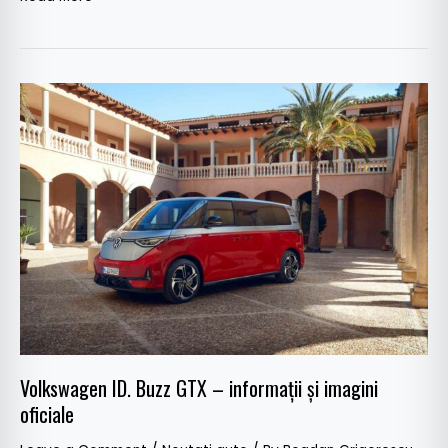
Volkswagen
ID.
Buzz
GTX
–
informații
și
imagini
oficiale
Volkswagen ID. Buzz GTX – informații și imagini
oficiale