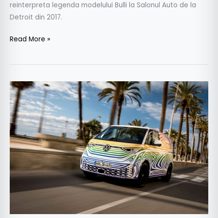
reinterpreta legenda modelului Bulli la Salonul Auto de la
Detroit din 2017.
Read More »
Volkswagen
ID.BUZZ:
204
CP
și
baterie
de
77
kWh