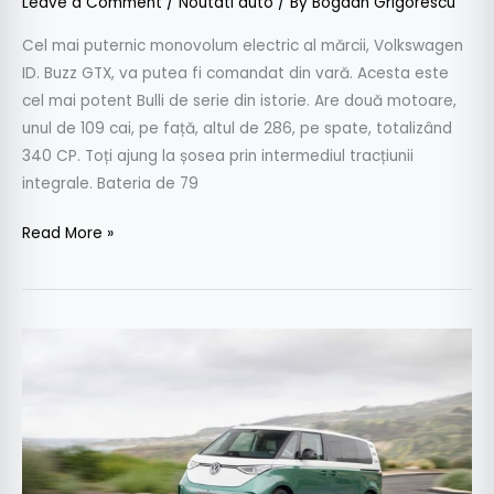
Leave a Comment
/
Noutati auto
/ By
Bogdan Grigorescu
Cel mai puternic monovolum electric al mărcii, Volkswagen
ID. Buzz GTX, va putea fi comandat din vară. Acesta este
cel mai potent Bulli de serie din istorie. Are două motoare,
unul de 109 cai, pe față, altul de 286, pe spate, totalizând
340 CP. Toți ajung la șosea prin intermediul tracțiunii
integrale. Bateria de 79
Read More »
Volkswagen
ID.Buzz
cu
ampatament
mărit
va