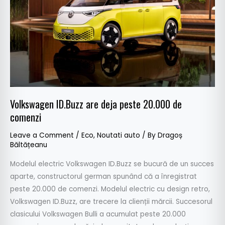
peste
20.000
de
comenzi
Volkswagen ID.Buzz are deja peste 20.000 de
comenzi
Leave a Comment
/
Eco
,
Noutati auto
/ By
Dragoș
Băltățeanu
Modelul electric Volkswagen ID.Buzz se bucură de un succes
aparte, constructorul german spunând că a înregistrat
peste 20.000 de comenzi. Modelul electric cu design retro,
Volkswagen ID.Buzz, are trecere la clienții mărcii. Succesorul
clasicului Volkswagen Bulli a acumulat peste 20.000