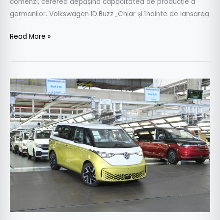
comenzi, cererea depășind capacitatea de producție a
germanilor. Volkswagen ID.Buzz „Chiar și înainte de lansarea
Read More »
Volkswagen
ID.Buzz
a
intrat
în
producția
de
serie