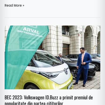
Read More »
BEC
2023:
Volkswagen
ID.Buzz
a
primit
premiul
de
popularitate
din
partea
cititorilor
BEC 2023: Volkswagen ID.Buzz a primit premiul de
popularitate din partea cititorilor