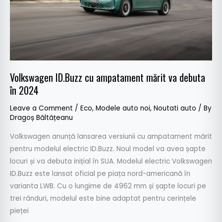
debuta
în
2024
Volkswagen ID.Buzz cu ampatament mărit va debuta
în 2024
Leave a Comment
/
Eco
,
Modele auto noi
,
Noutati auto
/ By
Dragoș Băltățeanu
Volkswagen anunță lansarea versiunii cu ampatament mărit
pentru modelul electric ID.Buzz. Noul model va avea șapte
locuri și va debuta inițial în SUA. Modelul electric Volkswagen
ID.Buzz este lansat oficial pe piața nord-americană în
varianta LWB. Cu o lungime de 4962 mm și șapte locuri pe
trei rânduri, modelul este bine adaptat pentru cerințele
pieței