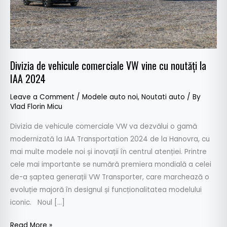
noutăți
la
IAA
2024
Divizia de vehicule comerciale VW vine cu noutăți la
IAA 2024
Leave a Comment
/
Modele auto noi
,
Noutati auto
/ By
Vlad Florin Micu
Divizia de vehicule comerciale VW va dezvălui o gamă
modernizată la IAA Transportation 2024 de la Hanovra, cu
mai multe modele noi și inovații în centrul atenției. Printre
cele mai importante se numără premiera mondială a celei
de-a șaptea generații VW Transporter, care marchează o
evoluție majoră în designul și funcționalitatea modelului
iconic. Noul […]
Read More »