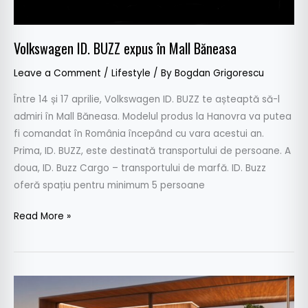
Volkswagen ID. BUZZ expus în Mall Băneasa
Leave a Comment
/
Lifestyle
/ By
Bogdan Grigorescu
Între 14 și 17 aprilie, Volkswagen ID. BUZZ te așteaptă să-l
admiri în Mall Băneasa. Modelul produs la Hanovra va putea
fi comandat în România începând cu vara acestui an.
Prima, ID. BUZZ, este destinată transportului de persoane. A
doua, ID. Buzz Cargo – transportului de marfă. ID. Buzz
oferă spațiu pentru minimum 5 persoane
Read More »
Volkswagen
ID.Buzz: