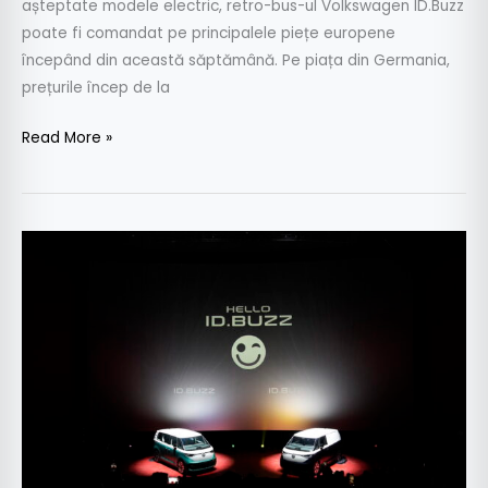
așteptate modele electric, retro-bus-ul Volkswagen ID.Buzz
poate fi comandat pe principalele piețe europene
începând din această săptămână. Pe piața din Germania,
prețurile încep de la
Read More »
Volkswagen
ID.
BUZZ
expus
în
Mall
Băneasa