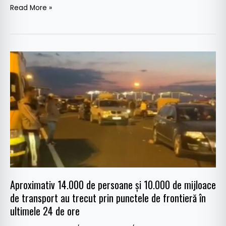
Read More »
Aproximativ
14.000
de
persoane
și
10.000
de
mijloace
de
transport
Aproximativ 14.000 de persoane și 10.000 de mijloace
au
de transport au trecut prin punctele de frontieră în
trecut
ultimele 24 de ore
prin
punctele