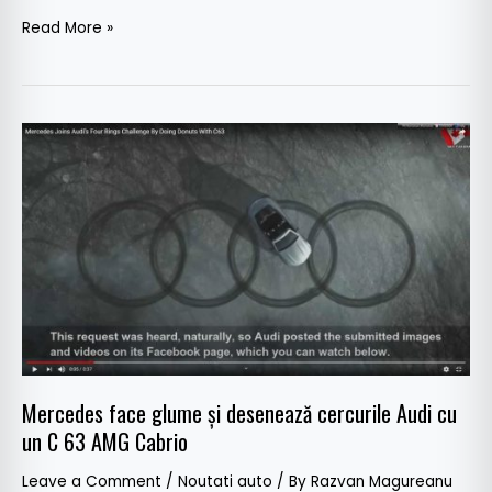
Read More »
Mercedes
face
glume
și
desenează
cercurile
Audi
cu
un
C
Mercedes face glume și desenează cercurile Audi cu
63
un C 63 AMG Cabrio
AMG
Cabrio
Leave a Comment
/
Noutati auto
/ By
Razvan Magureanu