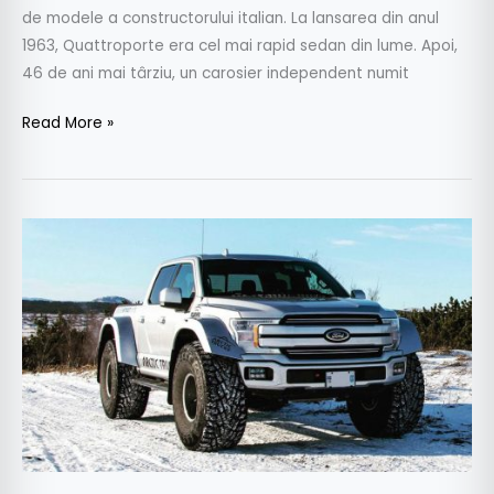
de modele a constructorului italian. La lansarea din anul
1963, Quattroporte era cel mai rapid sedan din lume. Apoi,
46 de ani mai târziu, un carosier independent numit
Read More »
F-
150
transformat
de
Arctic
Trucks
pentru
cele
mai
dure