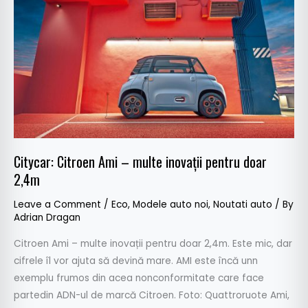
Citroen
Ami
–
multe
inovații
pentru
doar
2,4m
Citycar: Citroen Ami – multe inovații pentru doar
2,4m
Leave a Comment
/
Eco
,
Modele auto noi
,
Noutati auto
/ By
Adrian Dragan
Citroen Ami – multe inovații pentru doar 2,4m. Este mic, dar
cifrele îl vor ajuta să devină mare. AMI este încă unn
exemplu frumos din acea nonconformitate care face
partedin ADN-ul de marcă Citroen. Foto: Quattroruote Ami,