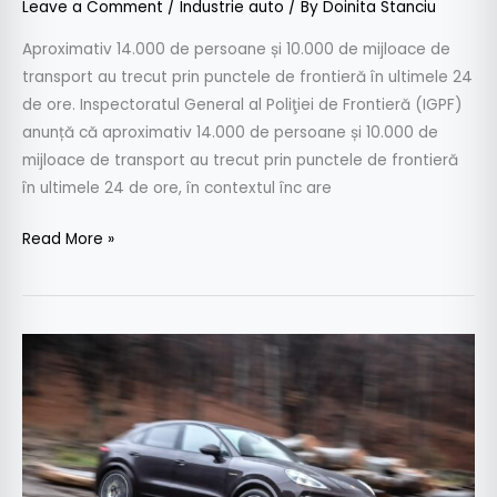
Leave a Comment
/
Industrie auto
/ By
Doinita Stanciu
de
frontieră
Aproximativ 14.000 de persoane și 10.000 de mijloace de
în
transport au trecut prin punctele de frontieră în ultimele 24
ultimele
de ore. Inspectoratul General al Poliţiei de Frontieră (IGPF)
24
anunță că aproximativ 14.000 de persoane și 10.000 de
de
mijloace de transport au trecut prin punctele de frontieră
ore
în ultimele 24 de ore, în contextul înc are
Read More »
Test
drive
Porsche
Cayenne
E-
Hybrid