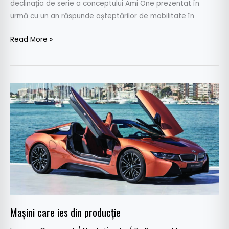
declinația de serie a conceptului Ami One prezentat în
urmă cu un an răspunde așteptărilor de mobilitate în
Read More »
Mașini
care
ies
din
producție
Mașini care ies din producție