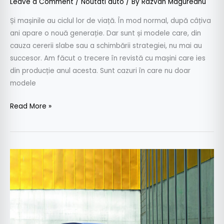
Leave a Comment
/
Noutati auto
/ By
Razvan Magureanu
Și mașinile au ciclul lor de viață. În mod normal, după câțiva
ani apare o nouă generație. Dar sunt și modele care, din
cauza cererii slabe sau a schimbării strategiei, nu mai au
succesor. Am făcut o trecere în revistă cu mașini care ies
din producție anul acesta. Sunt cazuri în care nu doar
modele
Read More »
Proiecte
secrete:
Citroën
C4
din
toamna