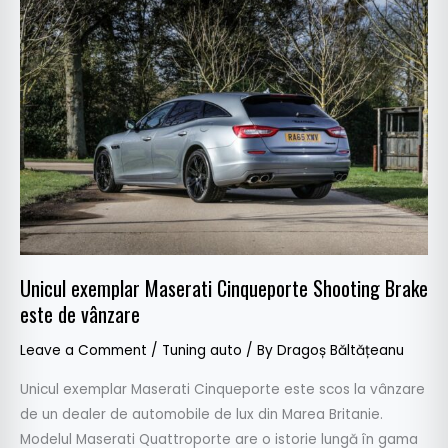
Unicul
exemplar
Maserati
Cinqueporte
Shooting
Brake
este
de
vânzare
Unicul exemplar Maserati Cinqueporte Shooting Brake
este de vânzare
Leave a Comment
/
Tuning auto
/ By
Dragoș Băltățeanu
Unicul exemplar Maserati Cinqueporte este scos la vânzare
de un dealer de automobile de lux din Marea Britanie.
Modelul Maserati Quattroporte are o istorie lungă în gama