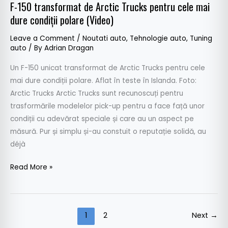
F-150 transformat de Arctic Trucks pentru cele mai
condiții
dure condiții polare (Video)
polare
(Video)
Leave a Comment
/
Noutati auto
,
Tehnologie auto
,
Tuning
auto
/ By
Adrian Dragan
Un F-150 unicat transformat de Arctic Trucks pentru cele
mai dure condiții polare. Aflat în teste în Islanda. Foto:
Arctic Trucks Arctic Trucks sunt recunoscuți pentru
trasformările modelelor pick-up pentru a face față unor
condiții cu adevărat speciale și care au un aspect pe
măsură. Pur și simplu și-au constuit o reputație solidă, au
déjà
Read More »
1
2
Next
→