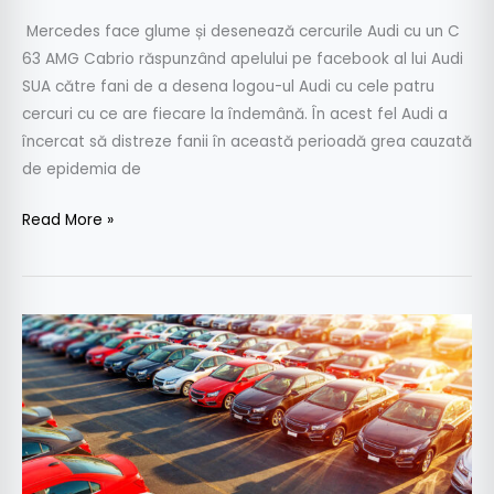
Mercedes face glume și desenează cercurile Audi cu un C
63 AMG Cabrio răspunzând apelului pe facebook al lui Audi
SUA către fani de a desena logou-ul Audi cu cele patru
cercuri cu ce are fiecare la îndemână. În acest fel Audi a
încercat să distreze fanii în această perioadă grea cauzată
de epidemia de
Read More »
Înmatriculări
martie
2020:
scădere
dramatică
din
cauza