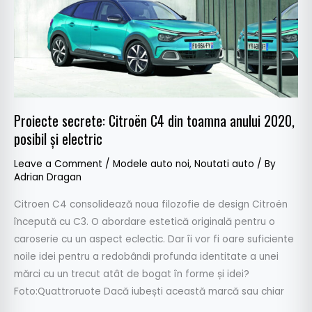
anului
2020,
posibil
și
electric
Proiecte secrete: Citroën C4 din toamna anului 2020,
posibil și electric
Leave a Comment
/
Modele auto noi
,
Noutati auto
/ By
Adrian Dragan
Citroen C4 consolidează noua filozofie de design Citroën
începută cu C3. O abordare estetică originală pentru o
caroserie cu un aspect eclectic. Dar îi vor fi oare suficiente
noile idei pentru a redobândi profunda identitate a unei
mărci cu un trecut atât de bogat în forme și idei?
Foto:Quattroruote Dacă iubești această marcă sau chiar