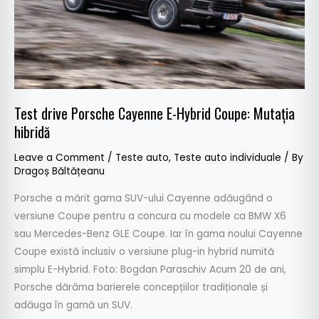
Coupe:
Mutația
hibridă
Test drive Porsche Cayenne E-Hybrid Coupe: Mutația
hibridă
Leave a Comment
/
Teste auto
,
Teste auto individuale
/ By
Dragoș Băltățeanu
Porsche a mărit gama SUV-ului Cayenne adăugând o
versiune Coupe pentru a concura cu modele ca BMW X6
sau Mercedes-Benz GLE Coupe. Iar în gama noului Cayenne
Coupe există inclusiv o versiune plug-in hybrid numită
simplu E-Hybrid. Foto: Bogdan Paraschiv Acum 20 de ani,
Porsche dărâma barierele concepțiilor tradiționale și
adăuga în gamă un SUV.