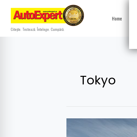
Skip
to
Home
Ști
content
Citește. Testează. Întelege. Cumpără.
Tokyo
Conceptul
Lexus