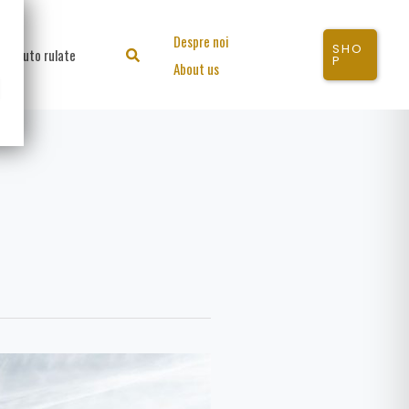
Despre noi
SHO
Auto rulate
Search
P
About us