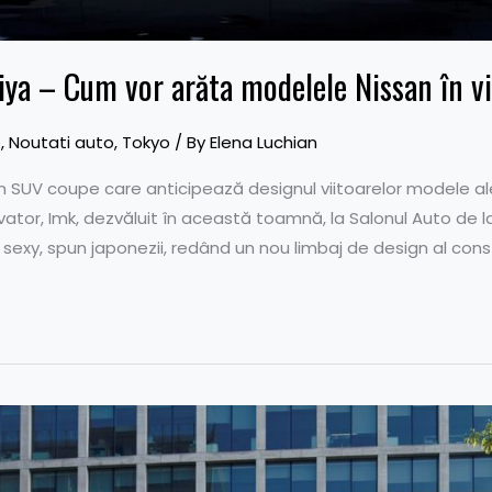
iya – Cum vor arăta modelele Nissan în vi
e
,
Noutati auto
,
Tokyo
/ By
Elena Luchian
 SUV coupe care anticipează designul viitoarelor modele ale 
vator, Imk, dezvăluit în această toamnă, la Salonul Auto de l
i sexy, spun japonezii, redând un nou limbaj de design al constr