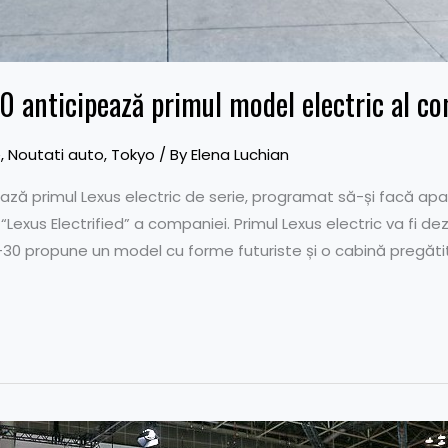
0 anticipează primul model electric al c
e
,
Noutati auto
,
Tokyo
/ By
Elena Luchian
ză primul Lexus electric de serie, programat să-și facă apariț
“Lexus Electrified” a companiei. Primul Lexus electric va fi dez
F-30 propune un model cu forme futuriste și o cabină pregăt