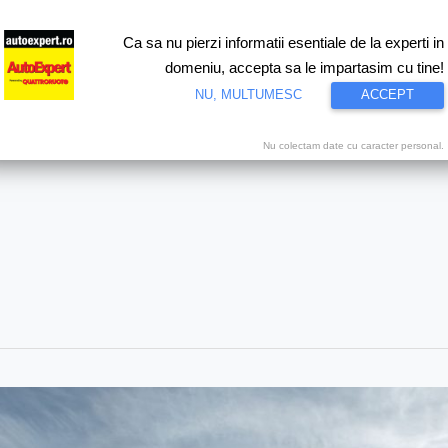
Ca sa nu pierzi informatii esentiale de la experti in
ri
Test drive
Eco
Motorsport
Proiecte speciale
Video
domeniu, accepta sa le impartasim cu tine!
NU, MULTUMESC
ACCEPT
Nu colectam date cu caracter personal.