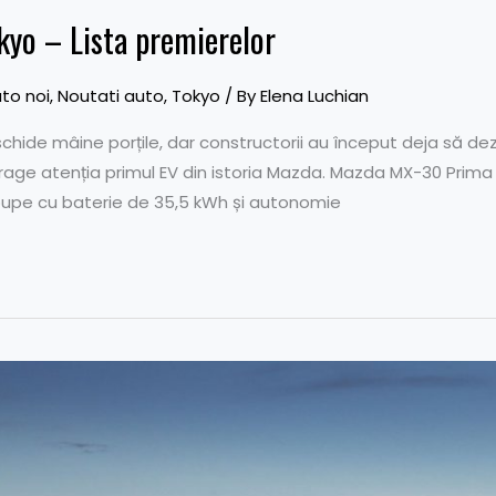
kyo – Lista premierelor
to noi
,
Noutati auto
,
Tokyo
/ By
Elena Luchian
schide mâine porțile, dar constructorii au început deja să de
trage atenția primul EV din istoria Mazda. Mazda MX-30 Prima
upe cu baterie de 35,5 kWh și autonomie