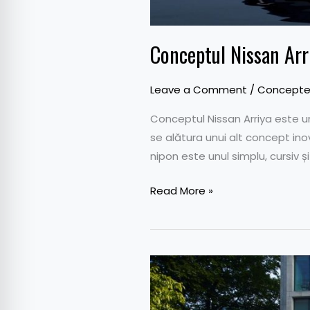
Conceptul Nissan Arr
Leave a Comment
/
Concept
Conceptul Nissan Arriya este un
se alătura unui alt concept ino
nipon este unul simplu, cursiv ș
Read More »
Noua
Honda
Jazz