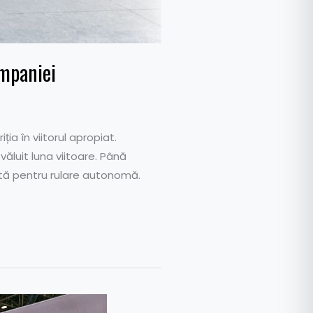
ompaniei
ia în viitorul apropiat.
văluit luna viitoare. Până
ită pentru rulare autonomă.