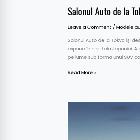
Salonul Auto de la To
Leave a Comment
/
Modele au
Salonul Auto de la Tokyo își de
expune în capitala Japoniei. A
pe lume sub forma unui SUV co
Read More »
Conceptul
Nissan
Arriya
–
Cum