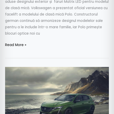
aduse designului exterior și faruri Matrix LED pentru modelul
de clasă mică. Volkswagen a prezentat oficial versiunea cu
facelift a modelului de clasă mică Polo. Constructorul
german continuă să armonizeze designul modelelor sale
pentru a le include într-o mare familie, iar Polo primește
blocuri optice noi cu
Read More »
Peugeot
308:
imagini
și
informații
oficiale