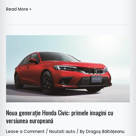
Read More »
Noua
generație
Honda
Civic:
primele
imagini
cu
versiunea
europeană
Noua generație Honda Civic: primele imagini cu
versiunea europeană
Leave a Comment
/
Noutati auto
/ By
Dragoș Băltățeanu