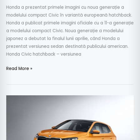
Honda a prezentat primele imagini cu noua generație a
modelului compact Civic în variantă europeană hatchback.
Honda a publicat primele imagini oficiale cu a 11-a generație
a modelului compact Civic. Noua generație a modelului
japonez a debutat la finalul lunii aprilie, când Honda a
prezentat versiunea sedan destinată publicului american.
Honda Civic hatchback – versiunea
Read More »
Skoda
Fabia:
informații
și
fotografii
oficiale