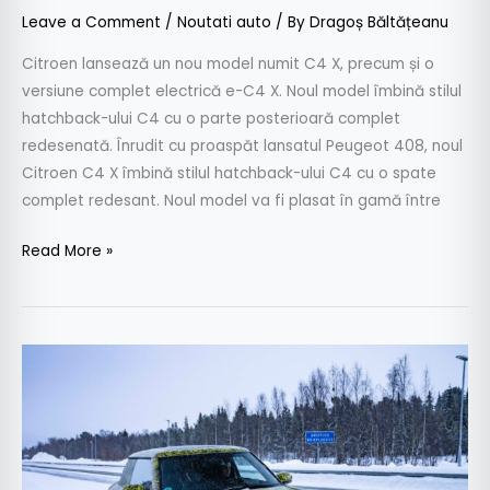
Leave a Comment
/
Noutati auto
/ By
Dragoș Băltățeanu
Citroen lansează un nou model numit C4 X, precum și o
versiune complet electrică e-C4 X. Noul model îmbină stilul
hatchback-ului C4 cu o parte posterioară complet
redesenată. Înrudit cu proaspăt lansatul Peugeot 408, noul
Citroen C4 X îmbină stilul hatchback-ului C4 cu o spate
complet redesant. Noul model va fi plasat în gamă între
Read More »
Noua
generație
Mini
Electric
în