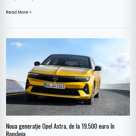
Read More »
Noua
generație
Opel
Astra,
de
la
19.500
euro
în
România
Noua generație Opel Astra, de la 19.500 euro în
România