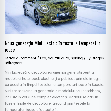
teste
la
temperaturi
joase
Noua generație Mini Electric în teste la temperaturi
joase
Leave a Comment
/
Eco
,
Noutati auto
,
Spionaj
/ By
Dragoș
Băltățeanu
Mini lucrează la dezvoltarea unei noi generații pentru
modelului hatchback electric și a publicat primele imagini
cu acesta în timpul testelor la temperaturi joase în Suedia.
Mini testează noua generație a modelului său hatchback,
inclusiv în versiune complet electrică. Modelul se află în
fazele finale de dezvoltare, trecând prin testele la
temperaturi joase efectuate în