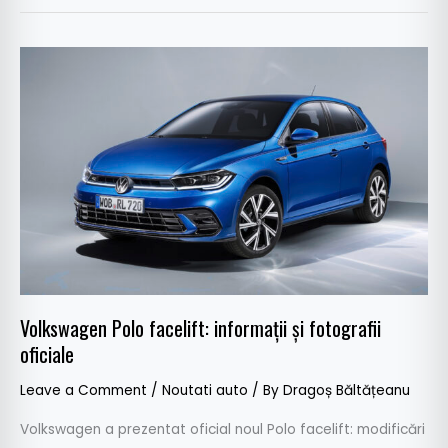
Volkswagen
Polo
facelift:
informații
și
fotografii
oficiale
Volkswagen Polo facelift: informații și fotografii
oficiale
Leave a Comment
/
Noutati auto
/ By
Dragoș Băltățeanu
Volkswagen a prezentat oficial noul Polo facelift: modificări