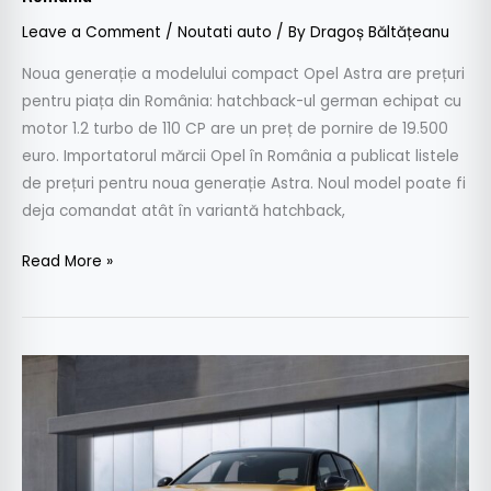
Leave a Comment
/
Noutati auto
/ By
Dragoș Băltățeanu
Noua generație a modelului compact Opel Astra are prețuri
pentru piața din România: hatchback-ul german echipat cu
motor 1.2 turbo de 110 CP are un preț de pornire de 19.500
euro. Importatorul mărcii Opel în România a publicat listele
de prețuri pentru noua generație Astra. Noul model poate fi
deja comandat atât în variantă hatchback,
Read More »
Noul
Opel
Astra:
noua
generație