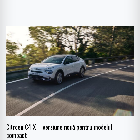
Citroen
C4
X
–
versiune
nouă
pentru
modelul
compact
Citroen C4 X – versiune nouă pentru modelul
compact