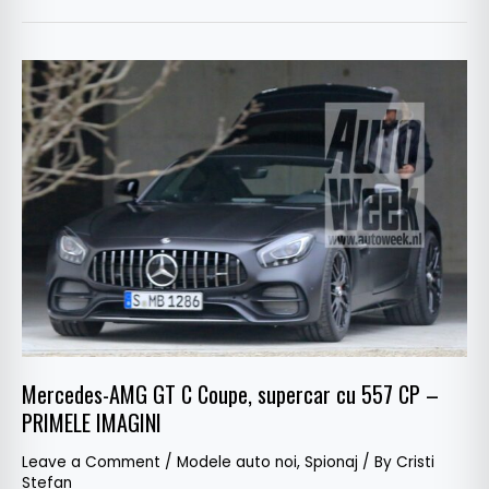
Mercedes-
AMG
GT
C
Coupe,
supercar
cu
557
CP
–
PRIMELE
IMAGINI
Mercedes-AMG GT C Coupe, supercar cu 557 CP –
PRIMELE IMAGINI
Leave a Comment
/
Modele auto noi
,
Spionaj
/ By
Cristi
Stefan