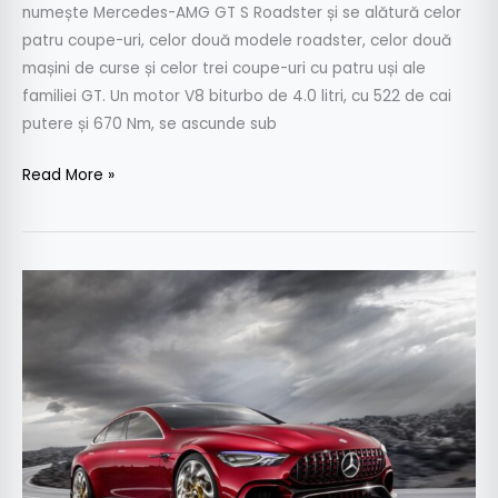
numește Mercedes-AMG GT S Roadster și se alătură celor
patru coupe-uri, celor două modele roadster, celor două
mașini de curse și celor trei coupe-uri cu patru uși ale
familiei GT. Un motor V8 biturbo de 4.0 litri, cu 522 de cai
putere și 670 Nm, se ascunde sub
Read More »
Mercedes-
AMG
GT
cu
patru
uși
vine
la