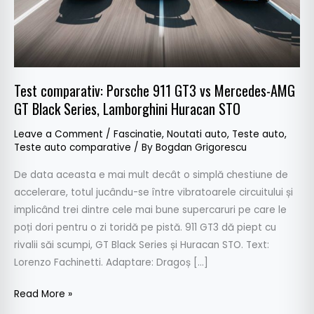
AMG
GT
Black
Series,
Lamborghini
Test comparativ: Porsche 911 GT3 vs Mercedes-AMG
Huracan
GT Black Series, Lamborghini Huracan STO
STO
Leave a Comment
/
Fascinatie
,
Noutati auto
,
Teste auto
,
Teste auto comparative
/ By
Bogdan Grigorescu
De data aceasta e mai mult decât o simplă chestiune de
accelerare, totul jucându-se între vibratoarele circuitului și
implicând trei dintre cele mai bune supercaruri pe care le
poți dori pentru o zi toridă pe pistă. 911 GT3 dă piept cu
rivalii săi scumpi, GT Black Series și Huracan STO. Text:
Lorenzo Fachinetti. Adaptare: Dragoș […]
Read More »