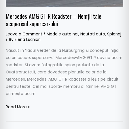
ului
Mercedes-AMG GT R Roadster – Nemții taie
acoperișul supercar-ului
Leave a Comment
/
Modele auto noi
,
Noutati auto
,
Spionaj
/ By
Elena Luchian
Născut în “Iadul Verde” de la Nurburgring și conceput inițial
ca un coupe, supercar-ul Mercedes-AMG GT R devine acum
roadster. Și avem fotografiile spion preluate de la
Quattroruote.it, care dovedesc planurile celor de la
Mercedes. Mercedes-AMG GT R Roadster a ieșit pe circuit
pentru teste. Cel mai sportiv membru al familiei AMG GT
primește acum
Read More »