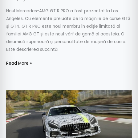
Noul Mercedes-AMG GT R PRO a fost prezentat la Los
Angeles. Cu elemente preluate de la mașinile de curse GT3
și GT4, GT R PRO este noul membru în ediție limitată al
familiei AMG GT și este noul vârf de gamă al acesteia. O
dinamică superioară și personalitate de mașină de curse.
Este descrierea succintă
Read More »
Mercedes-
AMG
GT
R
PRO
vine