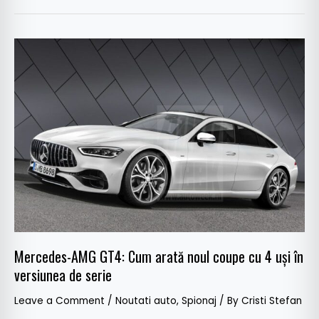
Mercedes-
AMG
GT4:
Cum
arată
noul
coupe
cu
4
uși
în
versiunea
Mercedes-AMG GT4: Cum arată noul coupe cu 4 uși în
de
versiunea de serie
serie
Leave a Comment
/
Noutati auto
,
Spionaj
/ By
Cristi Stefan