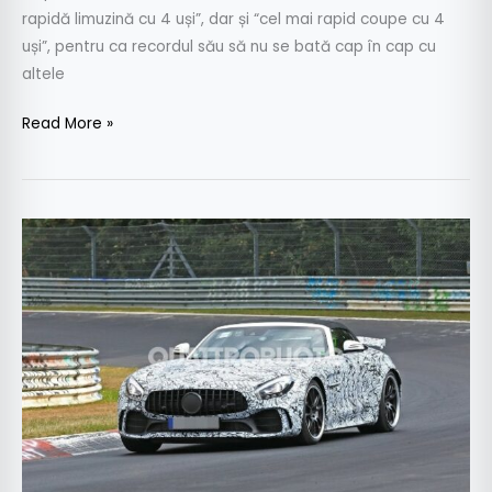
rapidă limuzină cu 4 uși”, dar și “cel mai rapid coupe cu 4
uși”, pentru ca recordul său să nu se bată cap în cap cu
altele
Read More »
Mercedes-
AMG
GT
R
Roadster
–
Nemții
taie
acoperișul
supercar-