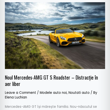
Noul
Mercedes-
AMG
GT
S
Roadster
–
Distracție
în
aer
liber
Noul Mercedes-AMG GT S Roadster – Distracție în
aer liber
Leave a Comment
/
Modele auto noi
,
Noutati auto
/ By
Elena Luchian
Mercedes-AMG GT își mărește familia. Nou-născutul se