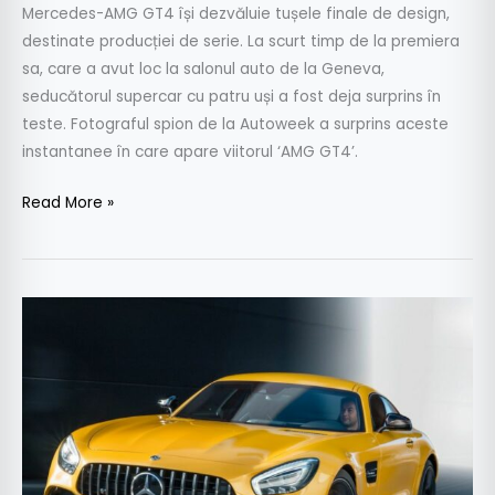
Mercedes-AMG GT4 își dezvăluie tușele finale de design,
destinate producției de serie. La scurt timp de la premiera
sa, care a avut loc la salonul auto de la Geneva,
seducătorul supercar cu patru uși a fost deja surprins în
teste. Fotograful spion de la Autoweek a surprins aceste
instantanee în care apare viitorul ‘AMG GT4’.
Read More »
Mercedes-
AMG
GT
facelift:
Mai
multă
putere