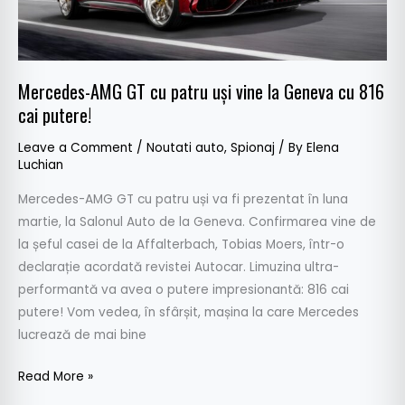
Geneva
cu
816
cai
Mercedes-AMG GT cu patru uși vine la Geneva cu 816
putere!
cai putere!
Leave a Comment
/
Noutati auto
,
Spionaj
/ By
Elena
Luchian
Mercedes-AMG GT cu patru uși va fi prezentat în luna
martie, la Salonul Auto de la Geneva. Confirmarea vine de
la șeful casei de la Affalterbach, Tobias Moers, într-o
declarație acordată revistei Autocar. Limuzina ultra-
performantă va avea o putere impresionantă: 816 cai
putere! Vom vedea, în sfârșit, mașina la care Mercedes
lucrează de mai bine
Read More »