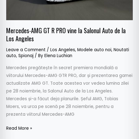
la
Salonul
Auto
de
Mercedes-AMG GT R PRO vine la Salonul Auto de la
la
Los Angeles
Los
Angeles
Leave a Comment
/
Los Angeles
,
Modele auto noi
,
Noutati
auto
,
Spionaj
/ By
Elena Luchian
Mercedes pregătește în secret premiera mondială a
viitorului Mercedes-AMG GTR PRO, dar și prezentarea gamei
actualizate AMG GT. Toate acestea vor vedea lumina zilei
pe 28 noiembrie, la Salonul Auto de la Los Angeles.
Mercedes și-a făcut deja planurile. Șeful AMG, Tobias
Moers, va urca pe scenă pe 28 noiembrie, pentru a
prezenta viitorul Mercedes-AMG
Read More »