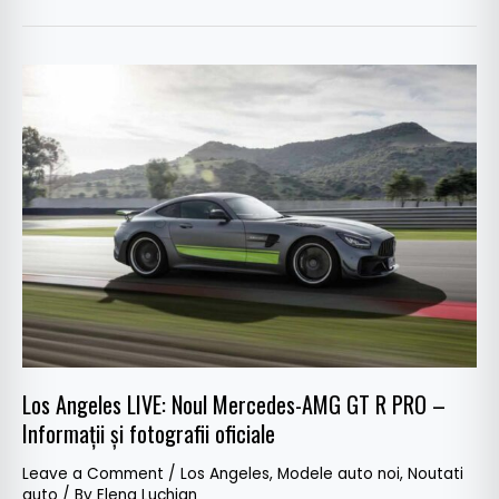
Los
Angeles
LIVE:
Noul
Mercedes-
AMG
GT
R
PRO
–
Informații
și
Los Angeles LIVE: Noul Mercedes-AMG GT R PRO –
fotografii
Informații și fotografii oficiale
oficiale
Leave a Comment
/
Los Angeles
,
Modele auto noi
,
Noutati
auto
/ By
Elena Luchian