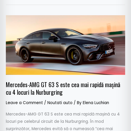
Mercedes-
AMG
GT
63
S
este
cea
mai
rapidă
Mercedes-AMG GT 63 S este cea mai rapidă mașină
mașină
cu 4 locuri la Nurburgring
cu
4
Leave a Comment
/
Noutati auto
/ By
Elena Luchian
locuri
la
Mercedes-AMG GT 63 S este cea mai rapidă mașină cu 4
Nurburgring
locuri pe celebrul circuit de la Nurburgring. În mod
surprinzător, Mercedes evită să o numească “cea mai