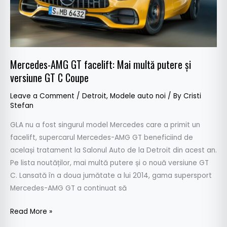
și
versiune
GT
C
Coupe
Mercedes-AMG GT facelift: Mai multă putere și
versiune GT C Coupe
Leave a Comment
/
Detroit
,
Modele auto noi
/ By
Cristi
Stefan
GLA nu a fost singurul model Mercedes care a primit un
facelift, supercarul Mercedes-AMG GT beneficiind de
același tratament la Salonul Auto de la Detroit din acest an.
Pe lista noutăților, mai multă putere și o nouă versiune GT
C. Lansată în a doua jumătate a lui 2014, gama supersport
Mercedes-AMG GT a continuat să
Read More »