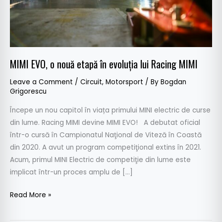
lui
Racing
MIMI
MIMI EVO, o nouă etapă în evoluția lui Racing MIMI
Leave a Comment
/
Circuit
,
Motorsport
/ By
Bogdan
Grigorescu
Începe un nou capitol în viața primului MINI electric de curse
din lume. Racing MIMI devine MIMI EVO! A debutat oficial
într-o cursă în Campionatul Naţional de Viteză în Coastă
din 2020. A avut un program competiţional extins în 2021.
Acum, primul MINI Electric de competiţie din lume este
implicat într-un proces amplu de […]
Read More »