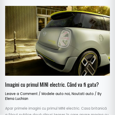
Imagini
cu
primul
MINI
electric.
Când
va
fi
gata?
Imagini cu primul MINI electric. Când va fi gata?
Leave a Comment
/
Modele auto noi
,
Noutati auto
/ By
Elena Luchian
Apar primele imagini cu primul MINI electric. Casa britanică
a făcut publice două clipuri teaser în care apare mașina cu