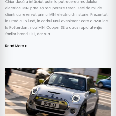
Chiar dacă a întârziat puțin la petrecerea modelelor
electrice, MINI pare să recupereze teren. Zeci de mii de
clienți au rezervat primul MINI electric din istorie. Prezentat
în urmă cu o lună, în cadrul unui eveniment care a avut loc
la Rotterdam, noul MINI Cooper SE a atras rapid atenția
fanilor brand-ului, dar și a
Read More »
MINI
electric,
surprinzător
de
accesibil.
Cât
costă?