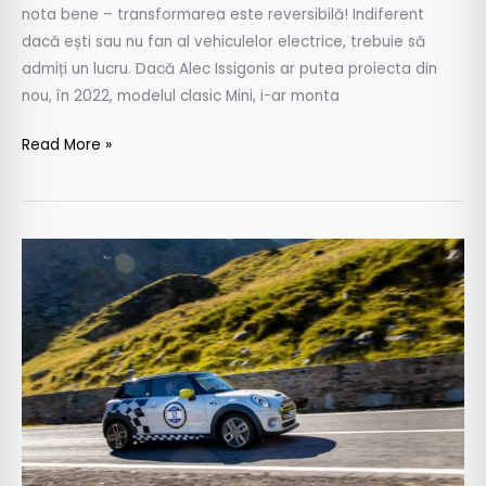
nota bene – transformarea este reversibilă! Indiferent
dacă ești sau nu fan al vehiculelor electrice, trebuie să
admiți un lucru. Dacă Alec Issigonis ar putea proiecta din
nou, în 2022, modelul clasic Mini, i-ar monta
Read More »
Primul
Mini
Electric
dedicat
competițiilor
sportive
este
pregătit
în