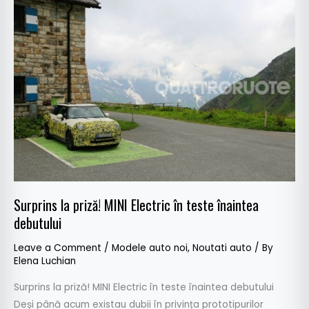
Surprins
la
priză!
MINI
Electric
în
teste
înaintea
debutului
Surprins la priză! MINI Electric în teste înaintea
debutului
Leave a Comment
/
Modele auto noi
,
Noutati auto
/ By
Elena Luchian
Surprins la priză! MINI Electric în teste înaintea debutului
Deși până acum existau dubii în privința prototipurilor