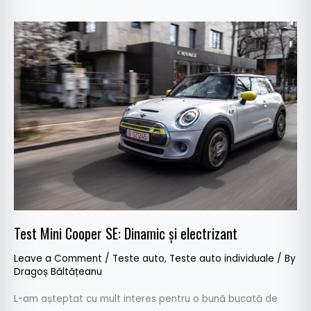
Test
Mini
Cooper
SE:
Dinamic
și
electrizant
Test Mini Cooper SE: Dinamic și electrizant
Leave a Comment
/
Teste auto
,
Teste auto individuale
/ By
Dragoș Băltățeanu
L-am așteptat cu mult interes pentru o bună bucată de