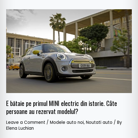
E
bătaie
pe
primul
MINI
electric
din
istorie.
Câte
persoane
au
rezervat
E bătaie pe primul MINI electric din istorie. Câte
modelul?
persoane au rezervat modelul?
Leave a Comment
/
Modele auto noi
,
Noutati auto
/ By
Elena Luchian