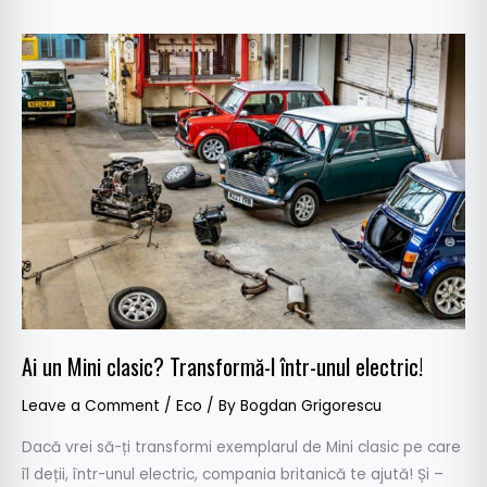
Ai
un
Mini
clasic?
Transformă-
l
într-
unul
electric!
Ai un Mini clasic? Transformă-l într-unul electric!
Leave a Comment
/
Eco
/ By
Bogdan Grigorescu
Dacă vrei să-ți transformi exemplarul de Mini clasic pe care
îl deții, într-unul electric, compania britanică te ajută! Și –