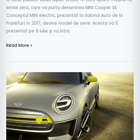
emisii zero, care va purta denumirea MINI Cooper SE.
Conceptul MINI electric, prezentat la Salonul Auto de la
Frankfurt în 2017, devine model de serie. Acesta va fi
prezentat pe 9 iulie și va intra
Read More »
MINI
construiește
primul
hot
hatch
electric
din
lume