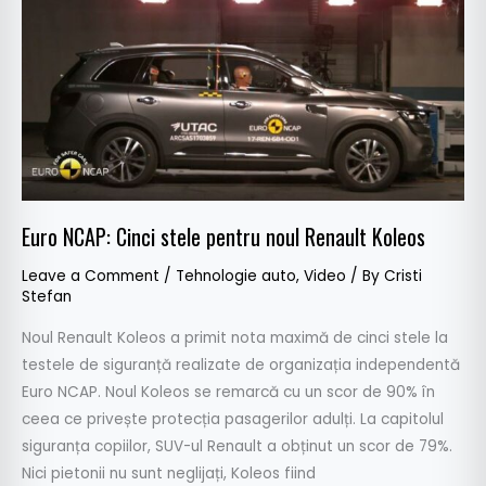
stele
pentru
noul
Renault
Koleos
Euro NCAP: Cinci stele pentru noul Renault Koleos
Leave a Comment
/
Tehnologie auto
,
Video
/ By
Cristi
Stefan
Noul Renault Koleos a primit nota maximă de cinci stele la
testele de siguranță realizate de organizația independentă
Euro NCAP. Noul Koleos se remarcă cu un scor de 90% în
ceea ce privește protecția pasagerilor adulți. La capitolul
siguranța copiilor, SUV-ul Renault a obținut un scor de 79%.
Nici pietonii nu sunt neglijați, Koleos fiind