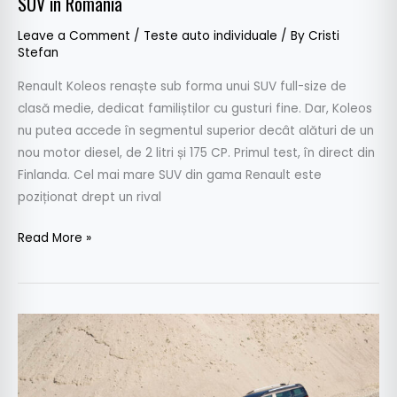
SUV în România
Leave a Comment
/
Teste auto individuale
/ By
Cristi
Stefan
Renault Koleos renaște sub forma unui SUV full-size de
clasă medie, dedicat familiștilor cu gusturi fine. Dar, Koleos
nu putea accede în segmentul superior decât alături de un
nou motor diesel, de 2 litri și 175 CP. Primul test, în direct din
Finlanda. Cel mai mare SUV din gama Renault este
poziționat drept un rival
Read More »
Test
comparativ:
Skoda
Yeti