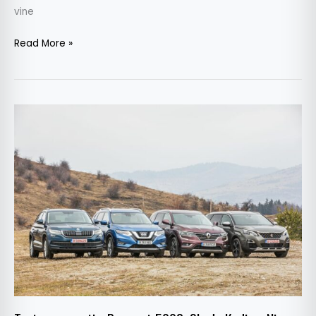
vine
Read More »
Test
comparativ:
Peugeot
5008,
Skoda
Kodiaq,
Nissan
X-
Trail
și
Renault
Koleos