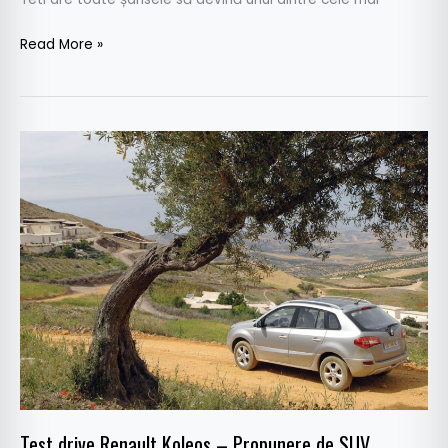
Read More »
Test
drive
Renault
Koleos
–
Propunere
de
SUV
Test drive Renault Koleos – Propunere de SUV