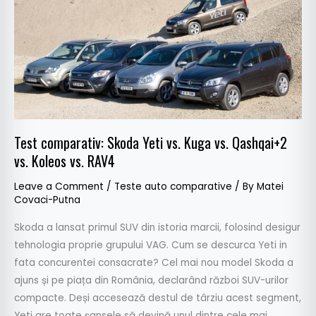
vs.
Kuga
vs.
Qashqai+2
vs.
Koleos
vs.
RAV4
Test comparativ: Skoda Yeti vs. Kuga vs. Qashqai+2
vs. Koleos vs. RAV4
Leave a Comment
/
Teste auto comparative
/ By
Matei
Covaci-Putna
Skoda a lansat primul SUV din istoria marcii, folosind desigur
tehnologia proprie grupului VAG. Cum se descurca Yeti in
fata concurentei consacrate? Cel mai nou model Skoda a
ajuns și pe piața din România, declarând război SUV-urilor
compacte. Deși accesează destul de târziu acest segment,
Yeti are toate șansele să devină unul dintre cele mai