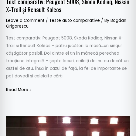
Test comparativ: Peugeot 5008, Skoda Kodiaq, Nissan
X-Trail și Renault Koleos
Leave a Comment
/
Teste auto comparative
/ By
Bogdan
Grigorescu
Test comparativ: Peugeot 5008, Skoda Kodiaq, Nissan X-
Trail și Renault Koleos – patru jucători la masă…un singur
câștigător posibil. Doi dintre ei țin în mânecă perechea
tracțiune integrală – șapte locuri, ceilalți doi nu au decât un
astfel de atu. Însă în cazul de față, la fel de importante se
pot dovedi și celelalte cărți.
Read More »
Euro
NCAP:
Cinci