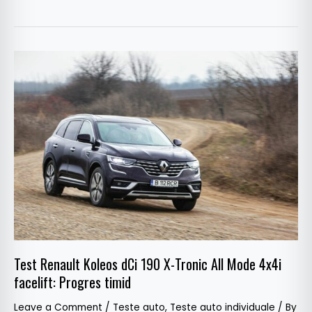
Test
Renault
Koleos
dCi
190
X-
Tronic
All
Mode
4x4i
facelift:
Progres
Test Renault Koleos dCi 190 X-Tronic All Mode 4x4i
timid
facelift: Progres timid
Leave a Comment
/
Teste auto
,
Teste auto individuale
/ By