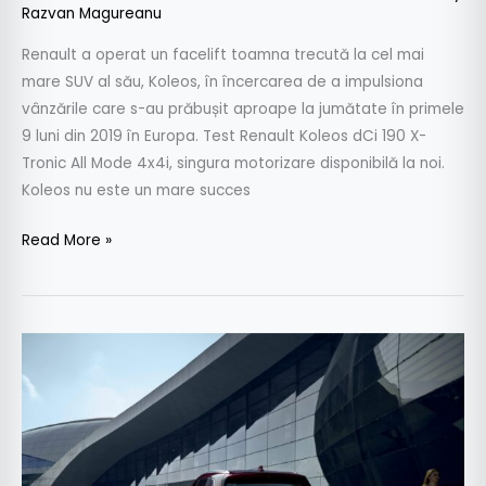
Razvan Magureanu
Renault a operat un facelift toamna trecută la cel mai
mare SUV al său, Koleos, în încercarea de a impulsiona
vânzările care s-au prăbușit aproape la jumătate în primele
9 luni din 2019 în Europa. Test Renault Koleos dCi 190 X-
Tronic All Mode 4x4i, singura motorizare disponibilă la noi.
Koleos nu este un mare succes
Read More »
Noul
Renault
Koleos
facelift
–
Informații