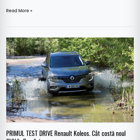
Read More »
PRIMUL
TEST
DRIVE
Renault
Koleos.
Cât
costă
noul
SUV
în
România
PRIMUL TEST DRIVE Renault Koleos. Cât costă noul