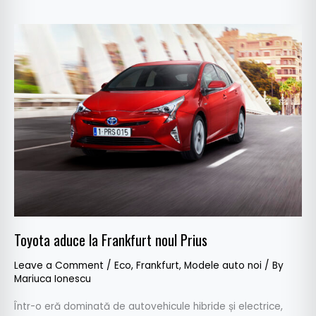
Toyota
aduce
la
Frankfurt
noul
Prius
Toyota aduce la Frankfurt noul Prius
Leave a Comment
/
Eco
,
Frankfurt
,
Modele auto noi
/ By
Mariuca Ionescu
Într-o eră dominată de autovehicule hibride și electrice,