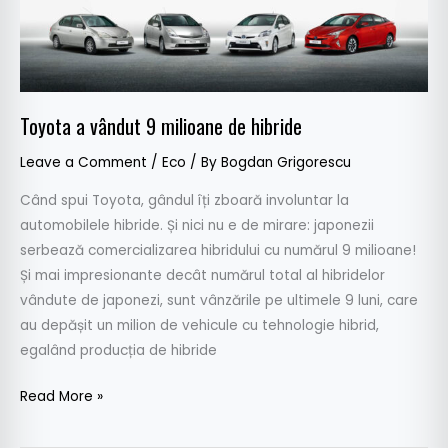
a
vândut
9
milioane
de
Toyota a vândut 9 milioane de hibride
hibride
Leave a Comment
/
Eco
/ By
Bogdan Grigorescu
Când spui Toyota, gândul îți zboară involuntar la
automobilele hibride. Și nici nu e de mirare: japonezii
serbează comercializarea hibridului cu numărul 9 milioane!
Și mai impresionante decât numărul total al hibridelor
vândute de japonezi, sunt vânzările pe ultimele 9 luni, care
au depășit un milion de vehicule cu tehnologie hibrid,
egalând producția de hibride
Read More »