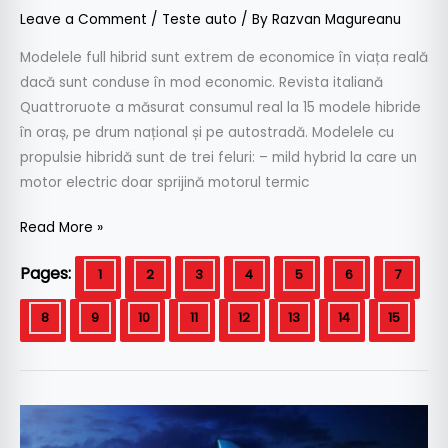
Leave a Comment
/
Teste auto
/ By
Razvan Magureanu
Modelele full hibrid sunt extrem de economice în viața reală
dacă sunt conduse în mod economic. Revista italiană
Quattroruote a măsurat consumul real la 15 modele hibride
în oraș, pe drum național și pe autostradă. Modelele cu
propulsie hibridă sunt de trei feluri: – mild hybrid la care un
motor electric doar sprijină motorul termic
Read More »
Pages:
1
2
3
4
5
6
7
8
9
10
11
12
13
14
15
Noua
Toyota