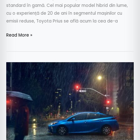
standard în gamă. Cel mai popular model hibrid din lume,
cu o experiență de 20 de ani în segmentul mașinilor cu
emisii reduse, Toyota Prius se află acum la cea de-a
Read More »
Los
Angeles
LIVE:
Noua
Toyota
Prius
Facelift
–
Informații
și