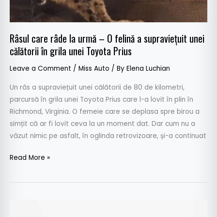
felină
a
supraviețuit
Râsul care râde la urmă – O felină a supraviețuit unei
unei
călătorii în grila unei Toyota Prius
călătorii
în
Leave a Comment
/
Miss Auto
/ By
Elena Luchian
grila
unei
Un râs a supraviețuit unei călătorii de 80 de kilometri,
Toyota
parcursă în grila unei Toyota Prius care l-a lovit în plin în
Prius
Richmond, Virginia. O femeie care se deplasa spre birou a
simțit că ar fi lovit ceva la un moment dat. Dar cum nu a
văzut nimic pe asfalt, în oglinda retrovizoare, și-a continuat
Read More »
Toyota