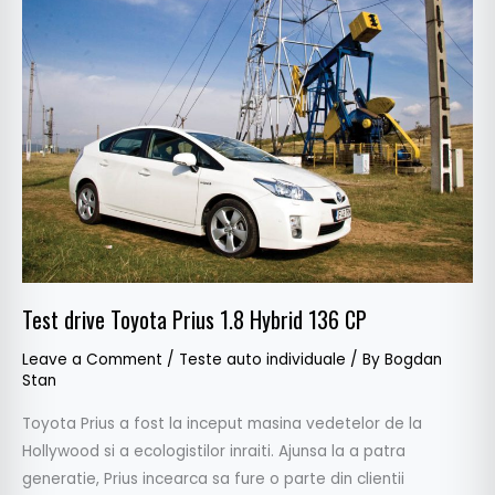
drive
Toyota
Prius
1.8
Hybrid
136
CP
Test drive Toyota Prius 1.8 Hybrid 136 CP
Leave a Comment
/
Teste auto individuale
/ By
Bogdan
Stan
Toyota Prius a fost la inceput masina vedetelor de la
Hollywood si a ecologistilor inraiti. Ajunsa la a patra
generatie, Prius incearca sa fure o parte din clientii