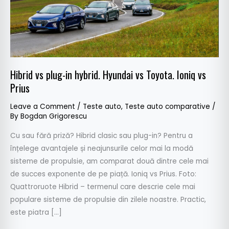
Toyota.
Ioniq
vs
Prius
Hibrid vs plug-in hybrid. Hyundai vs Toyota. Ioniq vs
Prius
Leave a Comment
/
Teste auto
,
Teste auto comparative
/
By
Bogdan Grigorescu
Cu sau fără priză? Hibrid clasic sau plug-in? Pentru a
înțelege avantajele și neajunsurile celor mai la modă
sisteme de propulsie, am comparat două dintre cele mai
de succes exponente de pe piață. Ioniq vs Prius. Foto:
Quattroruote Hibrid – termenul care descrie cele mai
populare sisteme de propulsie din zilele noastre. Practic,
este piatra […]