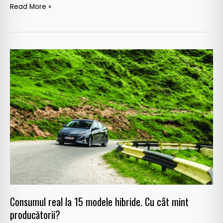
Read More »
Consumul
real
la
15
modele
hibride.
Cu
cât
mint
producătorii?
Consumul real la 15 modele hibride. Cu cât mint
producătorii?