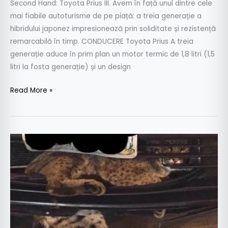
Second Hand: Toyota Prius III. Avem în față unul dintre cele
mai fiabile autoturisme de pe piață: a treia generație a
hibridului japonez impresionează prin soliditate și rezistență
remarcabilă în timp. CONDUCERE Toyota Prius A treia
generație aduce în prim plan un motor termic de 1,8 litri (1,5
litri la fosta generație) și un design
Read More »
Râsul
care
râde
la
urmă
–
O