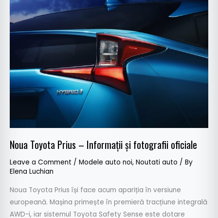
Prius
–
Informații
și
fotografii
oficiale
Noua Toyota Prius – Informații și fotografii oficiale
Leave a Comment
/
Modele auto noi
,
Noutati auto
/ By
Elena Luchian
Noua Toyota Prius își face acum apariția în versiune
europeană. Mașina primește în premieră tracțiune integrală
AWD-i, iar sistemul Toyota Safety Sense este dotare